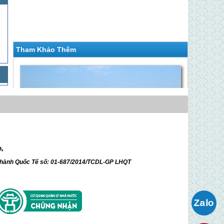
Tham Khảo Thêm
m,
ữ hành Quốc Tế số: 01-687/2014/TCDL-GP LHQT
Ch.trình Biển Bãi Cháy : Hà Nội - Hạ Long -
Tuần Châu
Giá Liên hệ
Hà Nội - Hạ Long - Tuần Châu - Biển