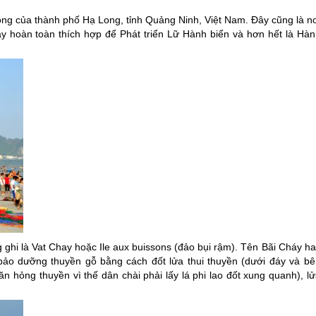
trọng của thành phố Hạ Long, tỉnh Quảng Ninh, Việt Nam. Đây cũng là n
ây hoàn toàn thích hợp để Phát triển Lữ Hành biển và hơn hết là Hàn
 ghi là Vat Chay hoặc Ile aux buissons (đảo bụi rậm). Tên
Bãi Cháy
ha
bảo dưỡng thuyền gỗ bằng cách đốt lửa thui thuyền (dưới đáy và bê
 hỏng thuyền vì thế dân chài phải lấy lá phi lao đốt xung quanh), lử