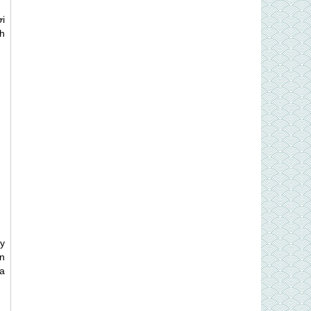
ơi
h
y
n
a