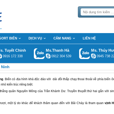
SORT BIỂN
DỊCH VỤ
CẨM NANG
LIÊN HỆ
s. Tuyết Chinh
Ms.Thanh Hà
Ms. Thúy H
0916 172 338
0912 304 539
0945 738 2
 Ninh
ng
. Biển có địa hình khá độc đáo với dải đồi thấp chạy thoai thoải về phía biển 
hỏ kiến trúc riêng biệt.
n thắng quân Nguyên Mông của Trần Khánh Dư. Truyền thuyết thứ hai gắn với si
 rượi, một lý do khác để khách thăm quan đến với Bãi Cháy là tham quan
vịnh 