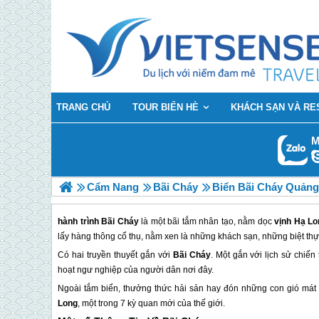
TRANG CHỦ
TOUR BIỂN HÈ
KHÁCH SẠN VÀ RE
M
Cẩm Nang
Bãi Cháy
Biển Bãi Cháy Quảng
hành trình Bãi Cháy
là một bãi tắm nhân tạo, nằm dọc
vịnh Hạ Lo
lấy hàng thông cổ thụ, nằm xen là những khách sạn, những biệt thự n
Có hai truyền thuyết gắn với
Bãi Cháy
. Một gắn với lịch sử chiế
hoạt ngư nghiệp của người dân nơi đây.
Ngoài tắm biển, thưởng thức hải sản hay đón những con gió mát
Long
, một trong 7 kỳ quan mới của thế giới.