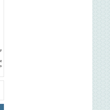
ây
t
éo