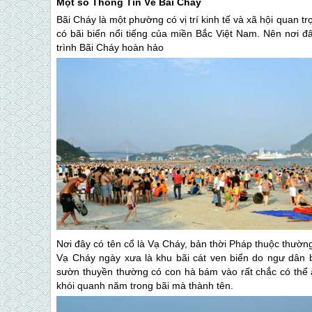
Một số Thông Tin Về
Bãi Cháy
Bãi Cháy
là một phường có vị trí kinh tế và xã hội quan 
có bãi biển nổi tiếng của miền Bắc Việt Nam. Nên nơi đ
trình
Bãi Cháy
hoàn hảo
Nơi đây có tên cổ là Vạ Cháy, bản thời Pháp thuộc thường
Vạ Cháy ngày xưa là khu bãi cát ven biển do ngư dân 
sườn thuyền thường có con hà bám vào rất chắc có thể ăn
khói quanh năm trong bãi mà thành tên.