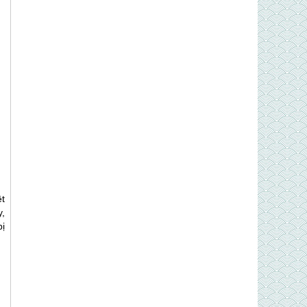
t
,
ị