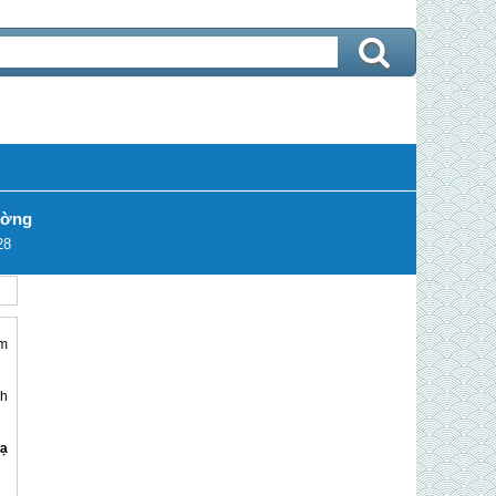
ường
28
ôm
nh
Hạ