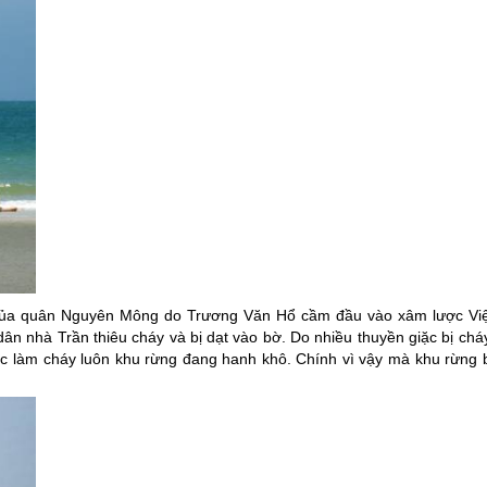
 của quân Nguyên Mông do Trương Văn Hổ cầm đầu vào xâm lược Việ
n nhà Trần thiêu cháy và bị dạt vào bờ. Do nhiều thuyền giặc bị cháy
Lục làm cháy luôn khu rừng đang hanh khô. Chính vì vậy mà khu rừng b