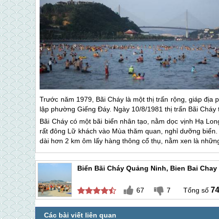
Trước năm 1979,
Bãi Cháy
là một thị trấn rộng, giáp đị
lập phường Giếng Đáy. Ngày 10/8/1981 thị trấn
Bãi Cháy
Bãi Cháy
có một bãi biển nhân tạo, nằm dọc vịnh Hạ Long
rất đông Lữ khách vào Mùa thăm quan, nghỉ dưỡng biển. Đặ
dài hơn 2 km ôm lấy hàng thông cổ thụ, nằm xen là những 
Biển Bãi Cháy Quảng Ninh, Bien Bai Chay
7
67
7