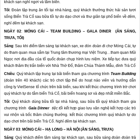
khách sạn nghỉ ngơi và tắm biển.
Tối
: Đoàn tập trung ăn tối tại nhà hàng, quý khách thưởng thức hải sản tươi
sống Biển
Trà Cổ
sau bữa tối tự do dạo chơi và thư giãn tại phố biển về đêm,
nghỉ đêm tại khách sạn.
NGÀY 02
:
MÓNG CÁI – TEAM BUILDING – GALA DINER (ĂN SÁNG,
TRƯA, TỐI)
Sáng
: Sau khi điểm tâm sáng tại khách sạn, xe đón đoàn đi chợ Móng Cái, tự
do tham quan mua sắm tại Trung tâm thương mại Việt Trung…tham quan Mũi
Ngọc nơi địa đầu của tổ quốc đoàn chụp hình lưu niệm. Xe tiếp tục đưa quý
khách thăm thị trấn biển với Nhà Thờ Đổ, thăm Chùa Thánh Mẫu, đình Trà Cổ
Chiều
: Quý khách tập trung tại bãi biển tham gia chương trình
Team Building
(đoàn trên 40 khách) các trò chơi tập thể do hoạt náo viên và hướng dẫn
công ty VietSense tổ chức trên bãi biển, sau khi kết thúc chương trình trờ chơi
quý khách tự do tắm biển
Trà Cổ
, bãi biển hoang sơ và đẹp nhất miền Bắc.
Tối
: Quý khách dùng bữa tối tại nhà hàng, sau bữa tối quý khách tham gia
chương trình
Gala Dinner
tiệc tối kết hợp
giao lưu văn nghệ kết hợp các trò
vui nhộn và bốc thăm chúng thưởng. kết thúc chương trình quý khách tự do
dạo chơi trên bãi biển
Trà Cổ
. Nghỉ đêm tại khách sạn.
NGÀY 03
:
MÓNG CÁI – HẠ LONG – HÀ NỘI (ĂN SÁNG, TRƯA)
Sáng
: Quý khách điểm tâm sáng tại khách sạn, sau bữa sáng đoàn đoàn trả