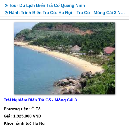
Tour Du Lịch Biển Trà Cổ Quảng Ninh
Hành Trình Biển Trà Cổ: Hà Nội – Trà Cổ - Móng Cái 3 Ngày 2 Đêm
Trải Nghiệm Biển Trà Cổ - Móng Cái 3
Phương tiện:
Ô Tô
Giá:
1,925,000 VNĐ
Khởi hành từ:
Hà Nôi