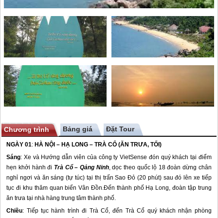
Bảng giá
Chương trình
NGÀY 01
:
HÀ NỘI – HẠ LONG –
TRÀ CỔ
(ĂN TRƯA, TỐI)
Sáng
: Xe và Hướng dẫn viên của công ty VietSense đón quý khách tại điểm
hẹn khởi hành đi
Trà Cổ
– Qảng Ninh
, dọc theo quốc lộ 18 đoàn dừng chân
nghỉ ngơi và ăn sáng (tự túc) tại thị trấn Sao Đỏ (20 phút) sau đó lên xe tiếp
tục đi khu thăm quan biển
Vân Đồn
.Đến thành phố Hạ Long, đoàn tập trung
ăn trưa tại nhà hàng trung tâm thành phố.
Chiều
: Tiếp tục hành trình đi
Trà Cổ
, đến
Trà Cổ
quý khách nhận phòng