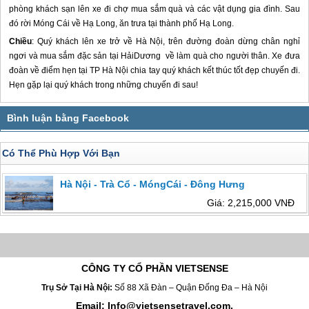
phòng khách sạn lên xe đi chợ mua sắm quà và các vật dụng gia đình. Sau
đó rời Móng Cái về Hạ Long, ăn trưa tại thành phố Hạ Long.
Chiều
: Quý khách lên xe trở về Hà Nội, trên đường đoàn dừng chân nghỉ
ngơi và mua sắm đặc sản tại HảiDương về làm quà cho người thân. Xe đưa
đoàn về điểm hẹn tại TP Hà Nội chia tay quý khách kết thúc tốt đẹp chuyến đi.
Hẹn gặp lại quý khách trong những chuyến đi sau!
Có Thể Phù Hợp Với Bạn
Hà Nội - Trà Cổ - MóngCái - Đông Hưng
Giá: 2,215,000 VNĐ
CÔNG TY CỔ PHẦN VIETSENSE
Trụ Sở Tại Hà Nội:
Số 88 Xã Đàn – Quận Đống Đa – Hà Nội
Email: Info@vietsensetravel.com,