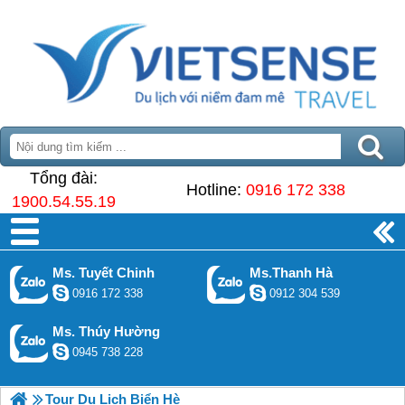
Tổng đài:
Hotline:
0916 172 338
1900.54.55.19
Ms. Tuyết Chinh
Ms.Thanh Hà
0916 172 338
0912 304 539
Ms. Thúy Hường
0945 738 228
Tour Du Lịch Biển Hè