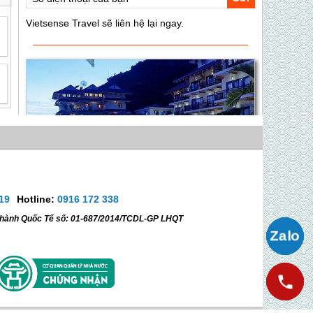
19
Hotline:
0916 172 338
ữ hành Quốc Tế số: 01-687/2014/TCDL-GP LHQT
Hà Nội - Hải Phòng - Đảo Cát Bà
Liên hệ
Giá:
Giữ Chỗ
Chưa Cần Thanh Toán