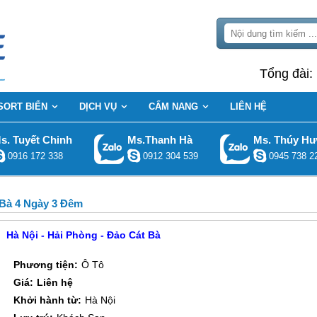
Tổng đài:
SORT BIỂN
DỊCH VỤ
CẨM NANG
LIÊN HỆ
s. Tuyết Chinh
Ms.Thanh Hà
Ms. Thúy H
0916 172 338
0912 304 539
0945 738 2
 Bà 4 Ngày 3 Đêm
Hà Nội - Hải Phòng - Đảo Cát Bà
Phương tiện:
Ô Tô
Giá:
Liên hệ
Khởi hành từ:
Hà Nội