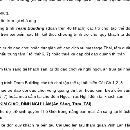
hút).
ăn trưa tại nhà ang.
ơng trình
Team Building
(đoàn trên 40 khách) các trò chơi tập thể d
rên bãi biển, sau khi kết thúc chương trình trờ chơi quý khách tự d
h tự do dạo chơi hoặc thư giãn với các dịch vụ massage Thái, tẩm quấ
ấu trung tâm ( tối thứ 6, 7) hoặc thuê xe đạp đôi dạo quanh thị trấn
 tâm sáng tại khách sạn, tự do dạo chơi và nghỉ ngơi, ăn trưa tại nh
rình Team Building các trò chơi tập thể tại bãi biển Cát Cò 1,2 ,3.
thuê xe đạp đôi dạo chơi vòng quang thị trấn hoặc xem biểu diễn vă
ứ 6, 7) hoặc mua sắm tại chợ đêm Ngọc Trai. Nghỉ đêm tại khách sạn
KIM GIAO, ĐỈNH NGỰ LÂM(Ăn Sáng, Trưa, Tối)
hu dự trữ sinh quyển Thế Giới trong nắng ban mai, ăn sáng tại khác
u:
xe đón quý khách ra bến tàu Cái Bèo lên tàu thăm quan Vịnh Lan H