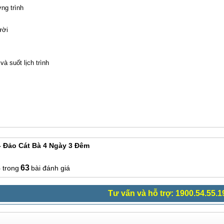
ng trình
ười
 suốt lịch trình
- Đảo Cát Bà 4 Ngày 3 Đêm
3
63
bài đánh giá
Tư vấn và hỗ trợ: 1900.54.55.1