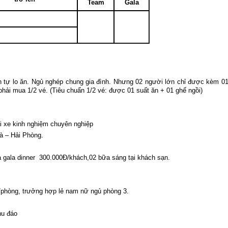
Team
Gala
ình tự lo ăn. Ngủ nghép chung gia đình. Nhưng 02 người lớn chỉ được kèm 0
 phải mua 1/2 vé. (Tiêu chuẩn 1/2 vé: được 01 suất ăn + 01 ghế ngồi)
ái xe kinh nghiệm chuyên nghiệp
à
– Hải Phòng.
gala dinner 300.000Đ/khách,02 bữa sáng tại khách sạn.
/phòng, trưởng hợp lẻ nam nữ ngủ phòng 3.
hu đáo