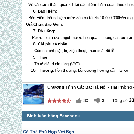
- Vé vào cửa thăm quan 01 tại các điểm thăm quan theo chươ
Bảo Hiểm:
- Bảo Hiểm trải nghiệm mức đền bù tối đa 10.000.000Đ/vụ/ng
Giá Chưa Bao Gồm:
Đồ uống:
-
Rượu, bia, nước ngọt, nước hoa quả…. trong các bữa ăn và
Chi phí cá nhân:
- Các chi phí giặt, là, điện thoại, mua quà, đồ lễ …….
Thuế:
- Thuế giá trị gia tăng (VAT)
Thưởng:
Tiền thưởng, bồi dưỡng hướng dẫn, lái xe
Chương Trình Cát Bà: Hà Nội - Hải Phòng 
3
30
3
Có Thể Phù Hợp Với Bạn