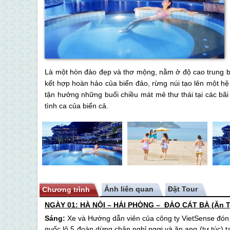
Là một hòn đảo đẹp và thơ mộng, nằm ở độ cao trung bì
kết hợp hoàn hảo của biển đảo, rừng núi tạo lên một hệ
tận hưởng những buổi chiều mát mẻ thư thái tại các bã
tình ca của biển cả.
Ảnh liên quan
Chương trình
NGÀY 01: HÀ NỘI – HẢI PHÒNG – ĐẢO
CÁT BÀ
(Ăn T
Sáng:
Xe và Hướng dẫn viên của công ty VietSense đón 
quốc lộ 5 đoàn dừng chân nghỉ ngơi và ăn ang (tự túc) t