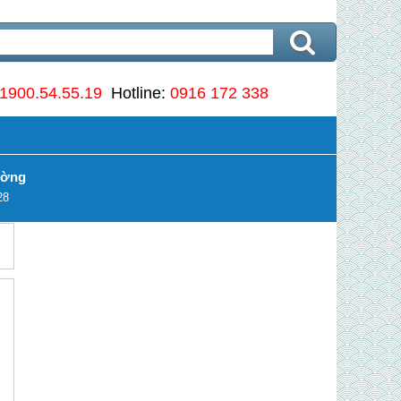
1900.54.55.19
Hotline:
0916 172 338
ường
28