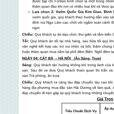
được tạp chí Forbes bình chọn là một trong nhữn
thăm quan đảo khi nơi có nhiều loại khỉ và Vooc q
Lựa chọn 2:
Vườn Quốc Gia Kim Giao, Đỉnh
vườn quốc gia, quý khách theo hướng dẫn vào sâu
đỉnh núi Ngự Lâm cao chót vót ngắm toàn cảnh Đả
ngơi.
Chiều:
Quý khách tự do dạo chơi, thư giãn và tắm biển 
Tối:
Quý khách ăn tối tại nhà hàng, sau bữa tối quý k
văn nghệ kết hợp các trò vui nhộn và bốc thăm chúng t
hoặc thăm quan mua sắm tại phố đêm Biển. Nghỉ đêm tạ
NGÀY 04:
CÁT BÀ
– HÀ NỘI (Ăn Sáng, Trưa)
Sáng:
Quý khách tận hưởng không khí trong lành của k
sạn. Sau đó xe đưa Quý khách tham quan thị trấn và
sạn.Trả phòng, ăn trưa.
Chiều:
Quý khách ra cảng tàu đáp chuyến tàu cao tốc
hàng địa phương mua đặc sản Hải Dương về làm quà, xe 
đẹp chuyến đi hẹn gặp lại quý khách trong những chuyến
Giá Trọn
Áp dụ
Tiêu Chuẩn Dịch Vụ