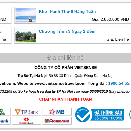
Khởi Hành Thứ 6 Hàng Tuần
VNĐ
Giá: 2,850,000 VNĐ
u
Chương Trình 3 Ngày 2 Đêm
n hệ
Giá: Liên hệ
CÔNG TY CỔ PHẦN VIETSENSE
Trụ Sở Tại Hà Nội:
Số 88 Xã Đàn – Quận Đống Đa – Hà Nội
avel.com, Website:www.vietsensetravel.com,
Tổng đài:
1900.54.55.
4731205 do Sở kế hoạch và đầu tư TP Hà Nội cấp ngày 03/06/2010 Giấy phép l
CHẤP NHẬN THANH TOÁN