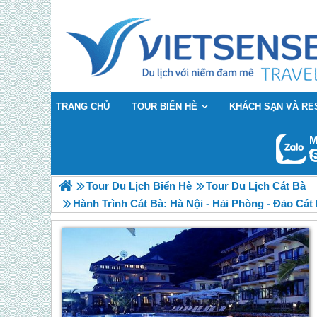
TRANG CHỦ
TOUR BIỂN HÈ
KHÁCH SẠN VÀ RE
M
Tour Du Lịch Biển Hè
Tour Du Lịch Cát Bà
Hành Trình Cát Bà: Hà Nội - Hải Phòng - Đảo Cát