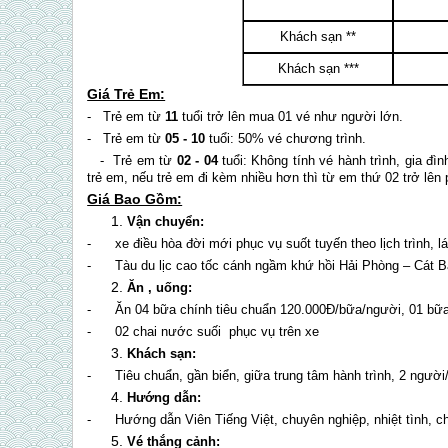
Khách sạn **
Khách sạn ***
Giá Trẻ Em:
- Trẻ em từ
11
tuổi trở lên mua 01 vé như người lớn.
- Trẻ em từ
05 - 10
tuổi: 50% vé chương trình.
- Trẻ em từ
02 - 04
tuổi: Không tính vé hành trình, gia đ
trẻ em, nếu trẻ em đi kèm nhiều hơn thì từ em thứ 02 trở lên
Giá Bao Gồm:
Vận chuyển:
- xe điều hòa đời mới phục vụ suốt tuyến theo lịch trình, l
- Tàu du lịc cao tốc cánh ngầm khứ hồi Hải Phòng –
Cát B
Ăn , uống:
- Ăn 04 bữa chính tiêu chuẩn 120.000Đ/bữa/người, 01 bữa 
- 02 chai nước suối phục vụ trên xe
Khách sạn:
- Tiêu chuẩn, gần biển, giữa trung tâm hành trình, 2 người
Hướng dẫn:
- Hướng dẫn Viên Tiếng Việt, chuyên nghiệp, nhiệt tình, c
Vé thắng cảnh: