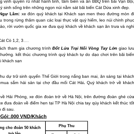
g vịnh quyến rũ nhất hành tinh, tắm biển và ăn BBQ trên bãi Vạn Bội
uý sinh sống trên những ngọn núi nằm sát bãi biển Cát Dứa xinh đẹp.
 Ngự Lâm:
xe đón quý khách tại Khách sạn men theo đường mòn đ
 trong rừng thăm quan các loại thực vật quý hiếm, leo núi chinh phụ
o, rời vườn quốc gia xe đưa quý khách về khách sạn ăn trưa và ngh
Cát Cò 1,2, 3….
hách tham gia chương trình
Đốt Lửa Trại Nối Vòng Tay Lớn
giao lư
hưởng. kết thúc chương trình quý khách tự do dạo chơi trên bãi biể
i khách sạn
hu dự trữ sinh quyển Thế Giới trong nắng ban mai, ăn sáng tại khác
 mua sắm hải sản tại chợ đầu mối Cát Hải
.
Quý khách trở về khác
 về Hải Phòng, xe đón đoàn trở về Hà Nội, trên đường đoàn ghé cử
đưa đoàn về điểm hẹn tại TP Hà Nội chia tay qúy khách kết thúc tố
 đi sau.
 Gói:.000 VND/Khách
Phụ Thu
ng cho đoàn 50 khách
trở lên