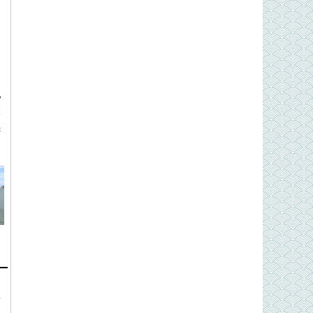
ự
ể
c
o
n