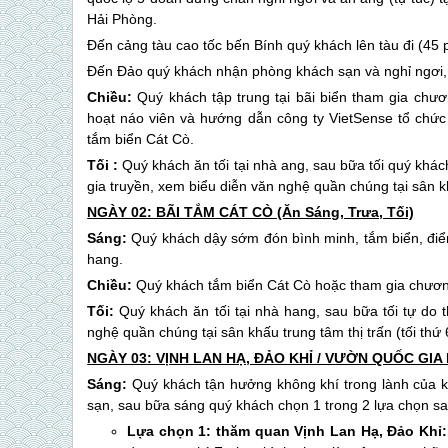
Hải Phòng.
Đến cảng tàu cao tốc bến Bính quý khách lên tàu đi (45 p
Đến Đảo quý khách nhận phòng khách sạn và nghỉ ngơi, 
Chiều:
Quý khách tập trung tại bãi biển tham gia chư
hoạt náo viên và hướng dẫn công ty VietSense tổ chức t
tắm biển Cát Cò.
Tối :
Quý khách ăn tối tại nhà ang, sau bữa tối quý khác
gia truyền, xem biểu diễn văn nghệ quần chúng tại sân kh
NGÀY 02: BÃI TẮM CÁT CÒ (Ăn Sáng, Trưa, Tối)
Sáng:
Quý khách dậy sớm đón bình minh, tắm biển, điểm
hang.
Chiều
:
Quý khách tắm biển Cát Cò hoặc tham gia chương t
Tối
:
Quý khách ăn tối tại nhà hang, sau bữa tối tự do 
nghệ quần chúng tại sân khấu trung tâm thị trấn (tối th
NGÀY 03: VỊNH LAN HẠ, ĐẢO KHỈ / VƯỜN QUỐC GIA 
Sáng:
Quý khách tận hưởng không khí trong lành của k
sạn, sau bữa sáng quý khách chọn 1 trong 2 lựa chọn sa
Lựa chọn 1: thăm quan Vịnh Lan Hạ, Đảo Khỉ: