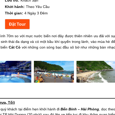
Lưu trú:
Khách Sạn
Khởi hành:
Theo Yêu Cầu
Thời gian:
4 Ngày 3 Đêm
nh 70m so với mực nước biển nơi đây được thiên nhiên ưu đãi với s
 sinh thái đa dạng và có một bầu khí quyển trong lành, vào mùa hè đ
i biển
Cát Cò
với những con sóng bạc đầu sô bờ như những bàn nhạ
rưa, Tối)
quý khách tại điểm hẹn khởi hành đi
Bến Bính – Hải Phòng
, dọc the
ại TP Hải Dương (20 phút) sau đó lên xe tiếp tục đi khu thăm quan biể