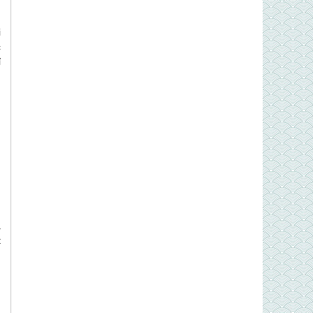
,
i
c
ỉ
u
n
h
h
a
t