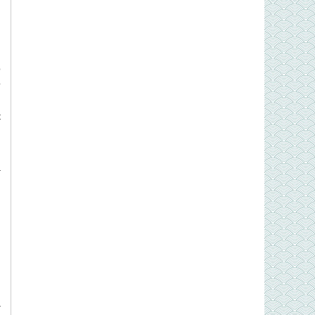
o
o
t
à
n
h
ạ