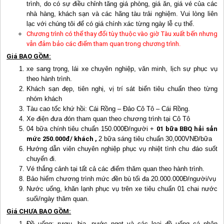
trình, do có sự điều chỉnh tăng giá phòng, giá ăn, giá vé của các
nhà hàng, khách sạn và các hãng tàu trải nghiệm. Vui lòng liên
lạc với chúng tôi để có giá chính xác từng ngày lễ cụ thể.
Chương trình có thể thay đổi tùy thuộc vào giờ Tàu xuất bến nhưng
vẫn đảm bảo các điểm tham quan trong chương trình.
Giá BAO GỒM:
xe sang trọng, lái xe chuyên nghiệp, văn minh, lịch sự phục vụ
theo hành trình.
Khách sạn đẹp, tiên nghị, vị trí sát biển tiêu chuẩn theo từng
nhóm khách
Tàu cao tốc khứ hồi: Cái Rồng – Đảo
Cô Tô
– Cái Rồng.
Xe điện đưa đón tham quan theo chương trình tại
Cô Tô
04 bữa chính tiêu chuẩn 150.000Đ/người +
01 bữa BBQ hải sản
mức 2
50.000đ/ khách ,
2 bữa sáng tiêu chuẩn 30,000VNĐ/bữa
Hướng dẫn viên chuyên nghiệp phục vụ nhiệt tình chu đáo suốt
chuyến đi.
Vé thắng cảnh tại tất cả các điểm thăm quan theo hành trình.
Bảo hiểm chương trình mức đền bù tối đa 20.000.000Đ/người/vụ
Nước uống, khăn lạnh phục vụ trên xe tiêu chuẩn 01 chai nước
suối/ngày thăm quan.
Giá CHƯA BAO GỒM:
Đồ uống: rượu, bia, nước ngọt và các loại đồ uống cá nhân