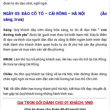
đoàn tự do dạo chơi, nghỉ ngơi.
NGÀY 03:
ĐẢO
CÔ TÔ
– CÁI RỒNG – HÀ NỘI (Ăn
sáng, trưa)
Sáng:
Quý khách dậy sớm dùng bữa sáng, tự do đi dạo trên
“ con
đường tình yêu”
được lát gạch men theo bờ biển Nam Hải. Đây là điểm
đi dạo ưa thích của người dân đảo và cũng là điểm ngắm bình mình đẹp
nhất dành cho khách thăm quan hoặc tự do đi chợ hải sản địa phương
tham quan và mua sắm sản vật địa phương.
09h30
:
Làm thủ tục trả phòng khách sạn, lên tàu cao tốc trở lại Cái Rồng.
Ăn trưa tại cảng Cái Rồng.
Chiều:
Xe đón quý khách tại Cảng về lại Hà Nội, trên đường đoàn dừng
chân nghỉ ngơi và mua sắm đặc sản Hải Dương tại Sao Đỏ Chi Linh.
Tối
: Về đến điểm hẹn trọng thành phố Hà Nội, kết thúc tốt đẹp chuyến đi,
hẹn gặp lại Quý khách trong những hành trình sau.
Giá TRỌN GÓI DÀNH CHO 01 KHÁCH: VNĐ
(Giá áp dụng cho đoàn 40-43 người lớn)