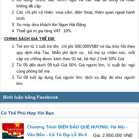
không đề cập.
Các chi phí cá nhân: mua sắm, điện thoại, thăm quan ngoài hành
trình.
Xe máy đưa khách lên Ngọn Hải Đăng
Thuế giá trị gia tăng VAT 10%.
CHÍNH SÁCH GIÁ TRẺ EM:
Trẻ em từ 1 tuổi trở lên chi phí 500,000VNĐ/ vé tàu khứ hồi theo
quy định nhà Tàu. Miễn phí dịch vụ , bố mẹ tự chăm sóc, mỗi
cặp vợ chồng được kèm theo 01 bé, bé thứ 2 tính 50% Giá .
Từ 05 đến dưới 09 tuổi Giá 50% Giá người lớn, ½ suất ăn, ngủ
cùng phòng bố mẹ.
Từ 09 tuổi áp dụng Giá người lớn, dịch vụ đầy đủ như người
lớn.
Có Thể Phù Hợp Với Bạn
Chương Trình BIỂN ĐẢO QUÊ HƯƠNG: Hà Nội -
Vân Đồn - Cô Tô Dịp Lễ 30-4
Giá: 2,850,000 VNĐ