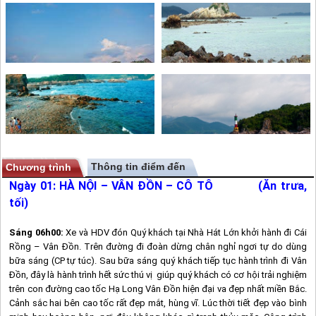
Thông tin điểm đến
Chương trình
Ngày 01:
HÀ NỘI –
VÂN ĐỒN
–
CÔ TÔ
(Ăn trưa,
tối)
Sáng
06h00:
Xe và HDV đón Quý khách tại Nhà Hát Lớn khởi hành đi Cái
Rồng –
Vân Đồn
. Trên đường đi đoàn dừng chân nghỉ ngơi tự do dùng
bữa sáng (CP tự túc). Sau bữa sáng quý khách tiếp tục hành trình đi
Vân
Đồn
, đây là hành trình hết sức thú vị giúp quý khách có cơ hội trải nghiệm
trên con đường cao tốc Hạ Long
Vân Đồn
hiện đại va đẹp nhất miền Bắc.
Cảnh sắc hai bên cao tốc rất đẹp mắt, hùng vĩ. Lúc thời tiết đẹp vào bình