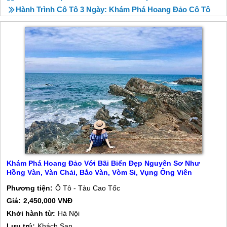
Hành Trình Cô Tô 3 Ngày: Khám Phá Hoang Đảo Cô Tô
Khám Phá Hoang Đảo Với Bãi Biển Đẹp Nguyên Sơ Như
Hồng Vàn, Vàn Chải, Bắc Vàn, Vòm Si, Vụng Ông Viên
Phương tiện:
Ô Tô - Tàu Cao Tốc
Giá:
2,450,000 VNĐ
Khởi hành từ:
Hà Nội
Lưu trú:
Khách Sạn