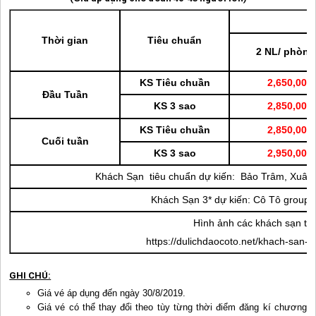
Thời gian
Tiêu chuẩn
2 NL/ phòng
KS Tiêu chuần
2,650,000
Đầu Tuần
KS 3 sao
2,850,000
KS Tiêu chuần
2,850,000
Cuối tuần
KS 3 sao
2,950,000
Khách Sạn tiêu chuẩn dự kiến: Bảo Trâm, Xuâ
Khách Sạn 3* dự kiến:
Cô Tô
group 
Hình ảnh các khách sạn th
https://dulichdaocoto.net/khach-san-t
GHI CHÚ:
Giá vé áp dụng đến ngày 30/8/2019.
Giá vé có thể thay đổi theo tùy từng thời điểm đăng kí chương