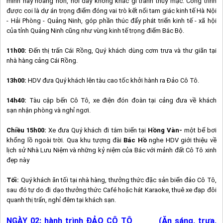
minh hay hoàng hôn, nơi đây không khác gì tranh thủy mặc. Công trình
được coi là dự án trọng điểm đóng vai trò kết nối tam giác kinh tế Hà Nội
- Hải Phòng - Quảng Ninh, góp phần thúc đẩy phát triển kinh tế - xã hội
của tỉnh Quảng Ninh cũng như vùng kinh tế trọng điểm Bắc Bộ.
11h00:
Đến thị trấn Cái Rồng, Quý khách dùng cơm trưa và thư giãn tại
nhà hàng cảng Cái Rồng.
13h00:
HDV đưa Quý khách lên tàu cao tốc khởi hành ra Đảo
Cô Tô
.
14h40:
Tàu cập bến
Cô Tô
, xe điện đón đoàn tại cảng đưa về khách
sạn nhận phòng và nghỉ ngơi.
Chiều
15h00:
Xe đưa Quý khách đi tắm biển tại
Hồng Vàn-
một bể bơi
khổng lồ ngoài trời
.
Qua khu tượng đài
Bác Hồ
nghe HDV giới thiệu về
lịch sử Nhà Lưu Niệm và những kỷ niệm của Bác với mảnh đất
Cô Tô
xinh
đẹp này
Tối:
Quý khách ăn tối tại nhà hàng, thưởng thức đặc sản biển đảo
Cô Tô
,
sau đó tự do đi dạo thưởng thức Café hoặc hát Karaoke, thuê xe đạp đôi
quanh thị trấn, nghỉ đêm tại khách sạn.
NGÀY 02:
hành trình ĐẢO
CÔ TÔ
(Ăn sáng, trưa,