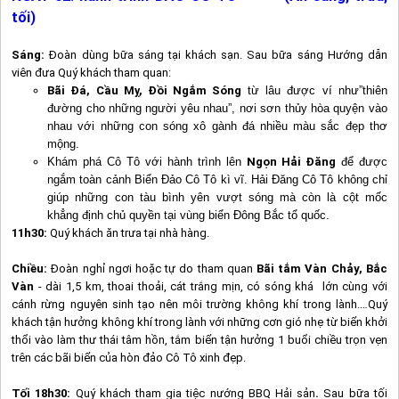
tối)
Sáng:
Đoàn dùng bữa sáng tại khách sạn. Sau bữa sáng Hướng dẫn
viên đưa Quý khách tham quan:
Bãi Đá, Cầu Mỵ, Đồi Ngắm Sóng
từ lâu được ví như”thiên
đường cho những người yêu nhau”, nơi sơn thủy hòa quyện vào
nhau với những con sóng xô gành đá nhiều màu sắc đẹp thơ
mộng.
Khám phá
Cô Tô
với hành trình lên
Ngọn Hải Đăng
để được
ngắm toàn cảnh Biển Đảo
Cô Tô
kì vĩ. Hải Đăng
Cô Tô
không chỉ
giúp những con tàu bình yên vượt sóng mà còn là cột mốc
khẳng định chủ quyền tại vùng biển Đông Bắc tổ quốc.
11h30:
Quý khách ăn trưa tại nhà hàng.
Chiều:
Đoàn nghỉ ngơi hoặc tự do tham quan
Bãi tắm Vàn Chảy, Bắc
Vàn
- dài 1,5 km, thoai thoải, cát trắng mịn, có sóng khá lớn cùng với
cánh rừng nguyên sinh tạo nên môi trường không khí trong lành.…Quý
khách tận hưởng không khí trong lành với những cơn gió nhẹ từ biển khởi
thổi vào làm thư thái tâm hồn, tắm biển tận hưởng 1 buổi chiều trọn vẹn
trên các bãi biển của hòn đảo
Cô Tô
xinh đẹp.
Tối
18h30:
Quý khách tham gia tiệc nướng BBQ Hải sản
.
Sau bữa tối