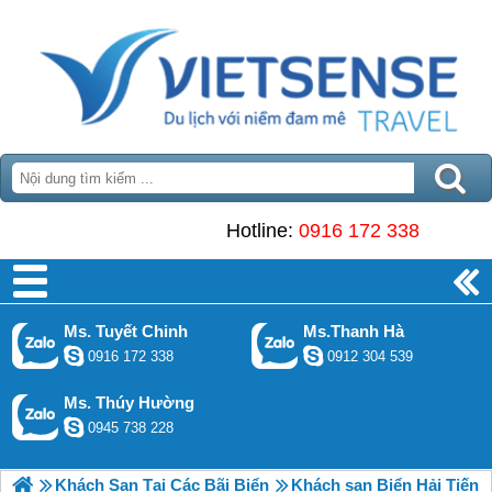
Hotline:
0916 172 338
Ms. Tuyết Chinh
Ms.Thanh Hà
0916 172 338
0912 304 539
Ms. Thúy Hường
0945 738 228
Khách Sạn Tại Các Bãi Biển
Khách sạn Biển Hải Tiến