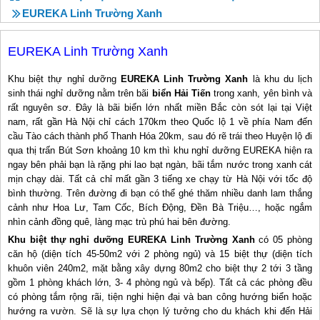
EUREKA Linh Trường Xanh
EUREKA Linh Trường Xanh
Khu biệt thự nghỉ dưỡng
EUREKA Linh Trường Xanh
là khu du lịch
sinh thái nghỉ dưỡng nằm trên bãi
biển Hải Tiến
trong xanh, yên bình và
rất nguyên sơ. Đây là bãi biển lớn nhất miền Bắc còn sót lại tại Việt
nam, rất gần Hà Nội chỉ cách 170km theo Quốc lộ 1 về phía Nam đến
cầu Tào cách thành phố Thanh Hóa 20km, sau đó rẽ trái theo Huyện lộ đi
qua thị trấn Bút Sơn khoảng 10 km thì khu nghỉ dưỡng EUREKA hiện ra
ngay bên phải bạn là rặng phi lao bạt ngàn, bãi tắm nước trong xanh cát
mịn chạy dài. Tất cả chỉ mất gần 3 tiếng xe chạy từ Hà Nội với tốc độ
bình thường. Trên đường đi bạn có thể ghé thăm nhiều danh lam thắng
cảnh như Hoa Lư, Tam Cốc, Bích Động, Đền Bà Triệu…, hoặc ngắm
nhìn cảnh đồng quê, làng mạc trù phú hai bên đường.
Khu biệt thự nghỉ dưỡng EUREKA Linh Trường Xanh
có 05 phòng
căn hộ (diện tích 45-50m2 với 2 phòng ngủ) và 15 biệt thự (diện tích
khuôn viên 240m2, mặt bằng xây dựng 80m2 cho biệt thự 2 tới 3 tầng
gồm 1 phòng khách lớn, 3- 4 phòng ngủ và bếp). Tất cả các phòng đều
có phòng tắm rộng rãi, tiện nghi hiện đại và ban công hướng biển hoặc
hướng ra vườn. Sẽ là sự lựa chọn lý tưởng cho du khách khi đến Hải