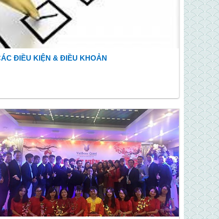
ÁC ĐIỀU KIỆN & ĐIỀU KHOẢN