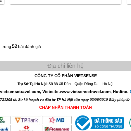
a
,
Quý Khách cần có những không gian mới để thư giãn giúp
t
ng
cân bằng cuộc sống hay để thoả mãn những ước muốn
Cơ
được khám phá thế giới xung quanh.
v
đ
c
đ
p
7
52
bài đánh giá
V
q
t
CÔNG TY CỔ PHẦN VIETSENSE
k
Trụ Sở Tại Hà Nội:
Số 88 Xã Đàn – Quận Đống Đa – Hà Nội
h
vietsensetravel.com, Website:www.vietsensetravel.com,
Hotline:
4731205 do Sở kế hoạch và đầu tư TP Hà Nội cấp ngày 03/06/2010 Giấy phép l
CHẤP NHẬN THANH TOÁN