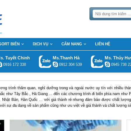
SORT BIỂN
DỊCH VỤ
CẨM NANG
LIÊN HỆ
s. Tuyết Chinh
Ms.Thanh Hà
Ms. Thúy H
0916 172 338
0912 304 539
0945 738 2
ơng trình thăm quan, nghỉ dưỡng trong và ngoài nước uy tín với nhiều thàn
 bắc như Tây Bắc , Hà Giang ... đến các chương trình đi biển phía nam như P
 Nhật Bản, Hàn Quốc ... với giá thành rẻ nhưng đảm bảo được chất lượng
 với sự đa dạng về sản phẩm cũng như ưu việt về giá thành và chất lượng s
ước tiến vượt bậc cùng các thành tích như gần nhất trong năm 2018 Vietsen
Các giải giải thưởng của các năm trước như : Dịch Vụ Chất Lượng Cao Ase