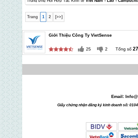
Trung ưng Hộị Hợp Tác Kinh tế
Việt Nam - Lào - Campuchi
Bộ Văn hóa, Thể Thao và chương trình , Báo Thời báo Meko
tổ chức diễn ra vào vào chiều ngày 3/1/2016 tại nhà hát Âu 
Trang
1
2
[>>]
Hà Nội.
Giới Thiệu Công Ty VietSense
2
25
2
Email: Info@
Giấy chứng nhận đăng ký kinh doanh số: 010