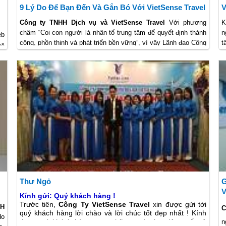
9 Lý Do Để Bạn Đến Và Gắn Bó Với VietSense Travel
V
Công ty TNHH Dịch vụ và VietSense Travel
Với phương
K
châm “Coi con người là nhân tố trung tâm để quyết định thành
n
eb
công, phồn thịnh và phát triển bền vững”, vì vậy Lãnh đạo Công
t
vệ
ty luôn quan tâm đến đời sống của CBNV, bằng những việc
M
làm cụ thể như mở rộng quy kinh doanh, đa dạng hóa hệ thống
dịch vụ trải nghiệm góp phần tạo công ăn việc làm ổn định và
tăng thu nhập cho cán bộ công nhân viên của Công ty. Điều
này được thể hiện rất rõ qua những lý do dưới đây.
Thư Ngỏ
G
V
Kính gửi: Quý khách hàng !
Trước tiên,
Công Ty VietSense Travel
xin được gửi tới
NH
C
quý khách hàng lời chào và lời chúc tốt đẹp nhất ! Kính
o
thưa quý khách hàng, sau những ngày lao động vất vả
n