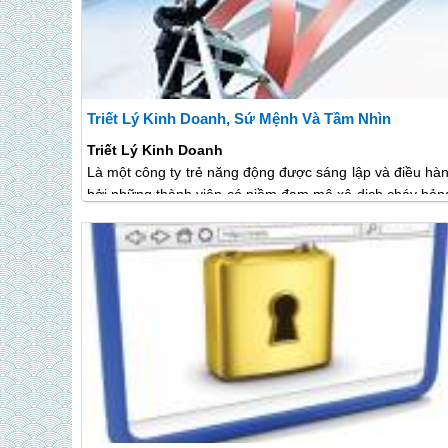
VietsenseTravel có trụ sở chính tại số 88 Xã Đàn - Đống Đa - 
Website chính :
http://vietsensetravel.com
Fanpage chính :
https://www.facebook.com/TravelViets
Tổng đài :
1900545519
.
Triết Lý Kinh Doanh, Sứ Mệnh Và Tầm Nhìn
Bản đồ vị trí công ty VietsenseTravel :
Triết Lý Kinh Doanh
Là một công ty trẻ năng động được sáng lập và điều hà
bởi những thành viên có niềm đam mê xê dịch cháy bỏn
VietSense Travel xây dựng triết lý kinh doanh vì lợi í
khác hàng và phát triển bền trải nghiệm bền vữn
VietSense Travel chắt lọc những tinh hoa của nền văn h
thế giới và văn hóa, địa lý, lịch sử, phong tục tập quán c
con người Việt Nam để tạo ra những sản phẩm chươ
trình đa dạng và phong phú cho khách thăm quan, đ
ứng mọi nhu cầu hành trình trong nước, nước ngoài c
khách hàng Việt Nam và phục vụ tốt nhất nhu cầu th
quan, trải nghiệm của quốc tế đến với Việt Nam c
khách thăm quan quốc tế đồng thời tự tin hội nhập, h
tác, chia sẻ kinh nghiệm với đối tác toàn cầu nhằm quả