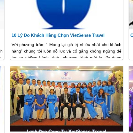
Hà Nội
ense
10 Lý Do Khách Hàng Chọn VietSense Travel
C
Với phương trâm “ Mang lại giá trị nhiều nhất cho khách
nh
hàng” chúng tôi luôn nỗ lực và cố gắng không ngừng để
g,
tạo ra những hành trình chương trình mới lạ, đa dạng
ch
phong phú, chất lượng dịch vụ hoàn hảo tạo niềm tin
g.
vững chắc cho khách hàng và đáp lại niềm tin yêu của
óa
của quý khách với chúng tôi, giá trị mà chúng tôi tạo ra
ủa
không chỉ là đảm bảo chất lượng dịch vụ tương xứng với
ng
chi phí, mà còn là giá trị thời gian và cơ hội của sự hài
áp
lòng, thỏa mãn của quý khách mỗi khách hàng đến với
ủa
chúng tôi bởi những giá trị thiết thực sau:
ăm
ủa
ợp
ng