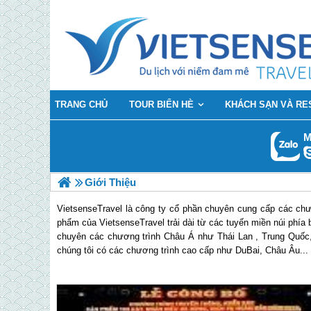
TRANG CHỦ
TOUR BIỂN HÈ
KHÁCH SẠN VÀ RE
M
Giới Thiệu
VietsenseTravel là công ty cổ phần chuyên cung cấp các chư
phẩm của VietsenseTravel trải dài từ các tuyến miền núi phía
chuyên các chương trình Châu Á như Thái Lan , Trung Quốc,
chúng tôi có các chương trình cao cấp như DuBai, Châu Âu...
Sau 13 năm phát triển, VietsenseTravel luôn đạt được các b
Văn hóa - Thể Thao phối hợp cùng với Tổng cục đã tổ chức. 
giải thưởng khác ...