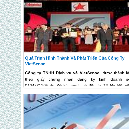
Quá Trình Hình Thành Và Phát Triển Của Công Ty
VietSense
Công ty TNHH Dịch vụ và VietSense
được thành l
theo giấy chứng nhận đăng ký kinh doanh s
0104731205 do Sở kế hoạch và đầu tư TP Hà Nội c
ngày 03/06/2010 có trụ sở chính tại số 77 Đại L
Phường Trương Định, quận Hai Bà Trưng, Tp Hà Nội.