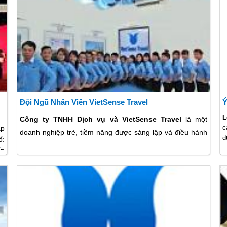
Đội Ngũ Nhân Viên VietSense Travel
Ý
L
Công ty TNHH Dịch vụ và VietSense Travel
là một
c
ập
doanh nghiệp trẻ, tiềm năng được sáng lập và điều hành
đ
ố:
bởi những thành viên đã làm việc và gắn bó lâu năm trong
V
ấp
t
ngành Dịch vụ và hành trình tại Việt Nam và các nước
a,
l
Đông Nam Á. Với đội ngũ cán bộ, nhân viên có trình độ
t
đại học và trên đại học chuyên nghiệp, nhiệt tình, sáng
đ
tạo
Công ty Vietsense
đã và đang không ngừng nỗ lực,
t
phấn đấu nhằm tạo ra những sản phẩm trải nghiệm tốt
nhất cho mọi Lữ khách …