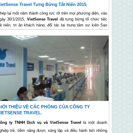
ietSense Travel Tưng Bừng Tất Niên 2015
hép lại một năm thành công rực rỡ trên mọi phương diện, vào
gày 30/1/2015,
VietSense Travel
đã tưng bừng tổ chức tiệc
ất niên, tri ân khách hàng, đối tác tại trung tâm sự kiện Sao
ai.
IỚI THIỆU VỀ CÁC PHÒNG CỦA CÔNG TY
IETSENSE TRAVEL.
ông ty TNHH Dịch vụ và VietSense Travel
là một doanh
ghiệp trẻ, tiềm năng được sáng lập và điều hành bởi những