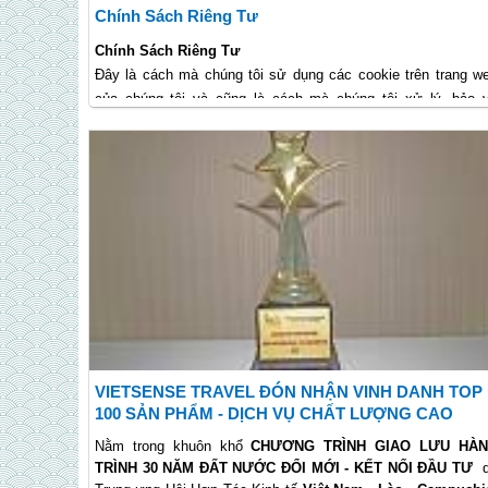
bá hình ảnh đất nước con người Việt Nam ra thế giới.
Chính Sách Riêng Tư
Chính Sách Riêng Tư
Đây là cách mà chúng tôi sử dụng các cookie trên trang w
của chúng tôi và cũng là cách mà chúng tôi xử lý, bảo 
những thông tin cá nhân của bạn:
VIETSENSE TRAVEL ĐÓN NHẬN VINH DANH TOP
100 SẢN PHẨM - DỊCH VỤ CHẤT LƯỢNG CAO
ASEAN
Nằm trong khuôn khổ
CHƯƠNG TRÌNH GIAO LƯU HÀ
TRÌNH 30 NĂM ĐẤT NƯỚC ĐỔI MỚI - KẾT NỐI ĐẦU TƯ
d