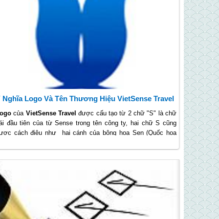
 Nghĩa Logo Và Tên Thương Hiệu VietSense Travel
ogo
của
VietSense Travel
được cấu tạo từ 2 chữ "S" là chữ
ái đầu tiên của từ Sense trong tên công ty, hai chữ S cũng
ược cách điệu như hai cánh của bông hoa Sen (Quốc hoa
iệt Nam) đứng về 2 hướng tạo lên chữ "V" chữ cái đầu trong
ừ Viet, chữ V được hoàn thiện vững trãi không đó không chỉ
à biểu tượng cho VietSense mà còn là biểu tượng của tinh
hần quyết thắng (Victory), biểu tượng của Viet Nam của sự
oàn kết đồng lòng với niềm tin xuất phát từ trái tim cho một
ương lai chung khởi sắc của Lữ Hành Việt Nam .