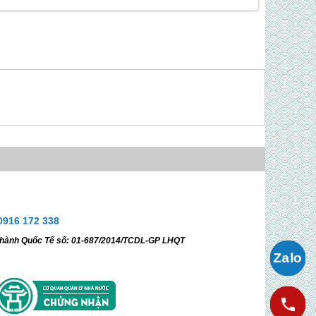
hành viên đã làm việc và gắn bó lâu năm trong ngành Dịch vụ
à chương trình tại Việt Nam và các nước Đông Nam Á. Với
ội ngũ cán bộ, nhân viên có trình độ đại học và trên đại học
huyên nghiệp, nhiệt tình, sáng tạo Công ty Vietsense đã và
ang không ngừng nỗ lực, phấn đấu nhằm tạo ra những sản
hẩm hành trình tốt nhất cho mọi khách thăm quan…
ới phương châm “Coi con người là nhân tố trung tâm để
uyết định thành công, phồn thịnh và phát triển bền vững” ngay
ừ khi mới thành lập chúng tôi đã mong muốn cung cấp cho Lữ
hách các tạo mới lạ, đa dạng, phong phú, chất lượng dịch vụ
oàn hảo tạo niềm tin vững chắc cho mọi khách hàng.
0916 172 338
ữ hành Quốc Tế số: 01-687/2014/TCDL-GP LHQT