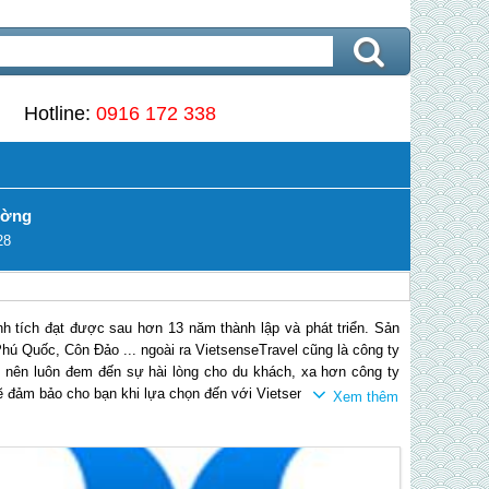
Hotline:
0916 172 338
ường
28
h tích đạt được sau hơn 13 năm thành lập và phát triển. Sản
hú Quốc, Côn Đảo ... ngoài ra VietsenseTravel cũng là công ty
 nên luôn đem đến sự hài lòng cho du khách, xa hơn công ty
ẽ đảm bảo cho bạn khi lựa chọn đến với VietsenseTravel.
seTravel đã đạt được giải top 10 lữ hành tốt nhất năm do Bộ
an - 2016, Thương Hiệu Việt Nam Tin Dùng - 2015, cùng nhiều