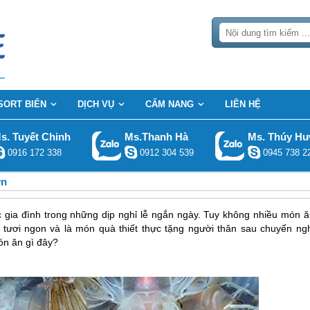
SORT BIỂN
DỊCH VỤ
CẨM NANG
LIÊN HỆ
s. Tuyết Chinh
Ms.Thanh Hà
Ms. Thúy H
0916 172 338
0912 304 539
0945 738 2
ơn
 gia đình trong những dịp nghỉ lễ ngắn ngày. Tuy không nhiều món ă
 tươi ngon và là món quà thiết thực tặng người thân sau chuyến ngh
ón ăn gì đây?