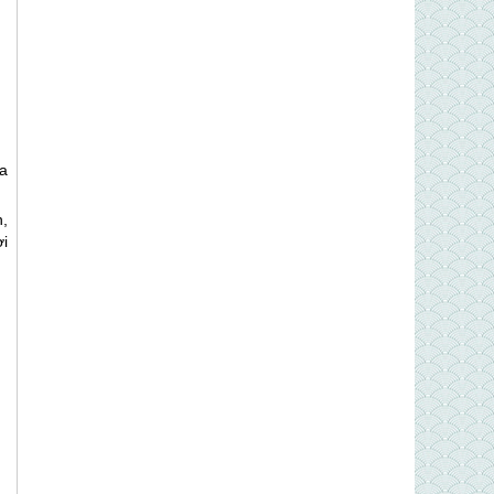
a
n,
ời