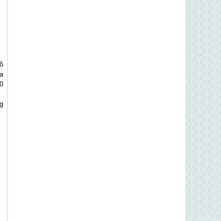
ồ
a
00
g