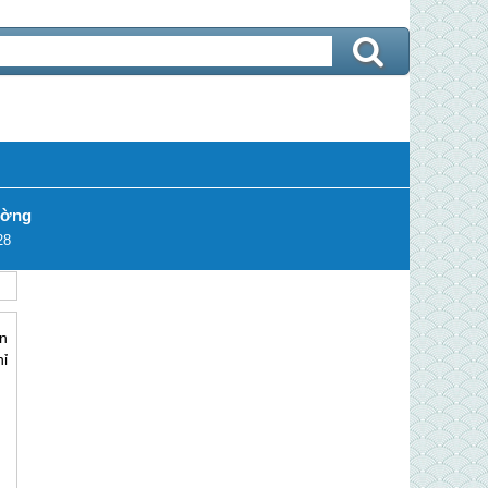
ường
28
n
ỉ