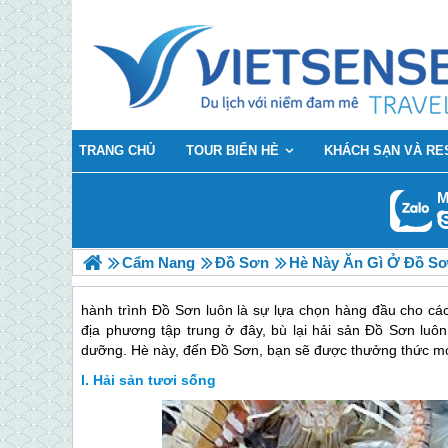
TRANG CHỦ
TOUR BIỂN HÈ
KHÁCH SẠN VÀ RE
M
Cẩm Nang
Đồ Sơn
Hè Này Ăn Gì Ở Đồ S
hành trình Đồ Sơn luôn là sự lựa chọn hàng đầu cho các
địa phương tập trung ở đây, bù lại hải sản Đồ Sơn luôn
dưỡng. Hè này, đến Đồ Sơn, bạn sẽ được thưởng thức m
Hải sản tươi sống