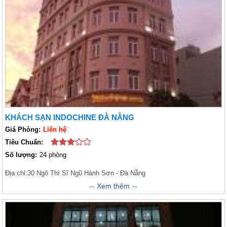
KHÁCH SẠN INDOCHINE ĐÀ NẴNG
Giá Phòng:
Liên hệ
Tiêu Chuẩn:
Số lượng:
24 phòng
Địa chỉ:
30 Ngô Thì Sĩ Ngũ Hành Sơn - Đà Nẵng
Xem thêm
Xem thêm
Nằm trên bãi biển phía trước của Đà Nẵng thành phố, Indochine Danang là
một khách sạn hoàn toàn mới và gần đây đã đưa vào hoạt động trong tháng
Tư 2011. Khách sạn bao gồm 24 phòng được thiết kế và trang trí đẹp mắt phục
vụ các
tour du lịch Đà Nẵng
.