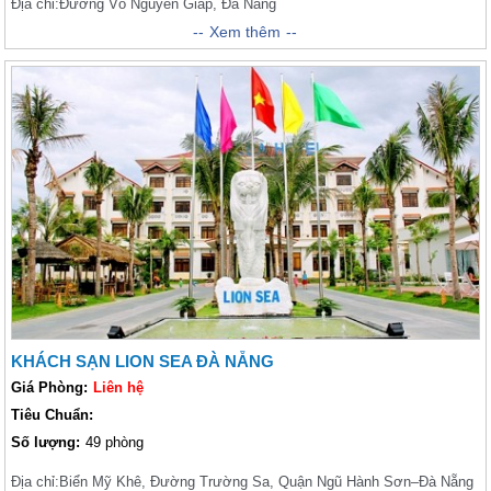
Địa chỉ:
Đường Võ Nguyên Giáp, Đà Nẵng
Xem thêm
Xem thêm
Holiday Beach Danang Hotel & Spa là khách sạn quốc tế 4 sao, tọa lạc ngay
trước bãi biển Mỹ Khê, nơi được mệnh danh là một trong những bãi biển
quyến rũ nhất hành tinh do tạp chí danh tiếng Forbes bình chọn.
KHÁCH SẠN LION SEA ĐÀ NẴNG
Giá Phòng:
Liên hệ
Tiêu Chuẩn:
Số lượng:
49 phòng
Địa chỉ:
Biển Mỹ Khê, Đường Trường Sa, Quận Ngũ Hành Sơn–Đà Nẵng