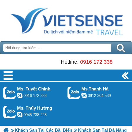
Hotline:
0916 172 338
Ms. Tuyết Chinh
Ms.Thanh Hà
0916 172 338
0912 304 539
Ms. Thúy Hường
0945 738 228
Khách Sạn Tại Các Bãi Biển
Khách Sạn Tại Đà Nẵng