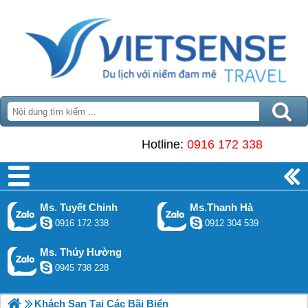
Hotline:
0916 172 338
Ms. Tuyết Chinh
Ms.Thanh Hà
0916 172 338
0912 304 539
Ms. Thúy Hường
0945 738 228
Khách Sạn Tại Các Bãi Biển