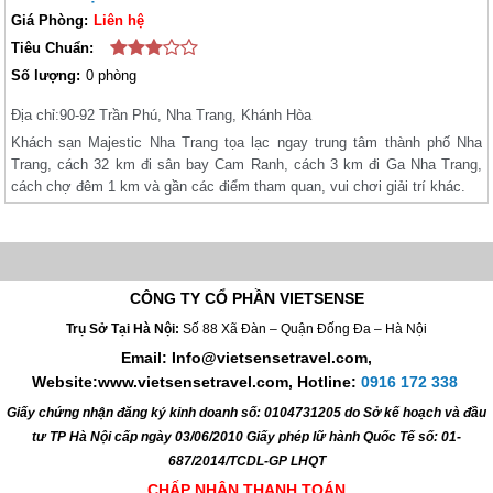
Giá Phòng:
Liên hệ
Tiêu Chuẩn:
Số lượng:
0 phòng
Địa chỉ:
90-92 Trần Phú, Nha Trang, Khánh Hòa
Khách sạn Majestic Nha Trang tọa lạc ngay trung tâm thành phố Nha
Trang, cách 32 km đi sân bay Cam Ranh, cách 3 km đi Ga Nha Trang,
cách chợ đêm 1 km và gần các điểm tham quan, vui chơi giải trí khác.
CÔNG TY CỔ PHẦN VIETSENSE
Trụ Sở Tại Hà Nội:
Số 88 Xã Đàn – Quận Đống Đa – Hà Nội
Email: Info@vietsensetravel.com,
Website:www.vietsensetravel.com,
Hotline:
0916 172 338
Giấy chứng nhận đăng ký kinh doanh số: 0104731205 do Sở kế hoạch và đầu
tư TP Hà Nội cấp ngày 03/06/2010 Giấy phép lữ hành Quốc Tế số: 01-
687/2014/TCDL-GP LHQT
CHẤP NHẬN THANH TOÁN