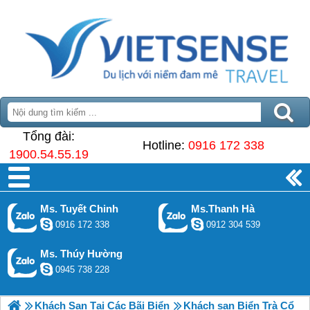
Tổng đài:
Hotline:
0916 172 338
1900.54.55.19
Ms. Tuyết Chinh
Ms.Thanh Hà
0916 172 338
0912 304 539
Ms. Thúy Hường
0945 738 228
Khách Sạn Tại Các Bãi Biển
Khách sạn Biển Trà Cổ