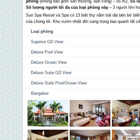
phòng
(không bao gồm sân thượng, ban công) – 55 m2,
Số l
Số lượng người tối đa của loại phòng này
– 3 người lớn ho
Sun Spa Resort và Spa có 13 biệt thự nằm trải dài bên bờ biể
của chúng tôi. Khu vườn nhiệt đới sang trọng bao quanh tất c
Loại phòng
Superior GD View
Deluxe Pool View
Deluxe Ocean View
Deluxe Suite GD View
Deluxe Suite Pool/Ocean View
Bangalow