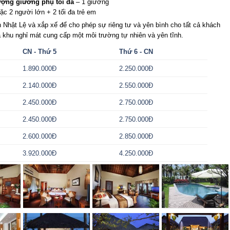
ượng giường phụ tối đa
– 1 giường
ặc 2 người lớn + 2 tối đa trẻ em
n Nhật Lệ và xắp xế để cho phép sự riêng tư và yên bình cho tất cả khách
ả khu nghỉ mát cung cấp một môi trường tự nhiên và yên tĩnh.
CN - Thứ 5
Thứ 6 - CN
1.890.000Đ
2.250.000Đ
2.140.000Đ
2.550.000Đ
2.450.000Đ
2.750.000Đ
2.450.000Đ
2.750.000Đ
2.600.000Đ
2.850.000Đ
3.920.000Đ
4.250.000Đ