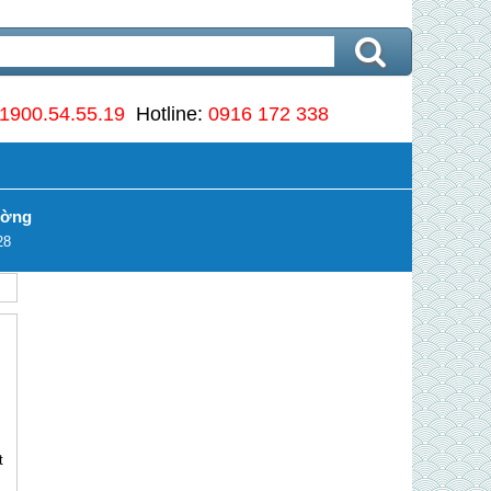
1900.54.55.19
Hotline:
0916 172 338
ường
28
t