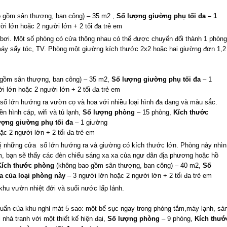
o gồm sân thượng, ban công) – 35 m2 ,
Số lượng giường phụ tối đa
– 1
ời lớn hoặc 2 người lớn + 2 tối đa trẻ em
bơi. Một số phòng có cửa thông nhau có thể được chuyển đổi thành 1 phòng
 máy sấy tóc, TV. Phòng một giường kích thước 2x2 hoặc hai giường đơn 1,2
gồm sân thượng, ban công) – 35 m2,
Số lượng giường phụ tối đa
– 1
i lớn hoặc 2 người lớn + 2 tối đa trẻ em
ổ lớn hướng ra vườn cọ và hoa với nhiều loại hình đa dạng và màu sắc.
ền hình cáp, wifi và tủ lạnh,
Số lượng phòng
– 15 phòng,
Kích thước
ượng giường phụ tối đa
– 1 giường
ặc 2 người lớn + 2 tối đa trẻ em
 những cửa sổ lớn hướng ra và giường có kích thước lớn. Phòng này nhìn
m, bạn sẽ thấy các đèn chiếu sáng xa xa của ngư dân địa phương hoặc hồ
Kích thước phòng
(không bao gồm sân thượng, ban công) – 40 m2,
Số
a của loại phòng này
– 3 người lớn hoặc 2 người lớn + 2 tối đa trẻ em
 khu vườn nhiệt đới và suối nước lấp lánh.
chuẩn của khu nghỉ mát 5 sao: một bể sục ngay trong phòng tắm,máy lạnh, sà
 nhà tranh với một thiết kế hiện đại,
Số lượng phòng
– 9 phòng,
Kích thướ