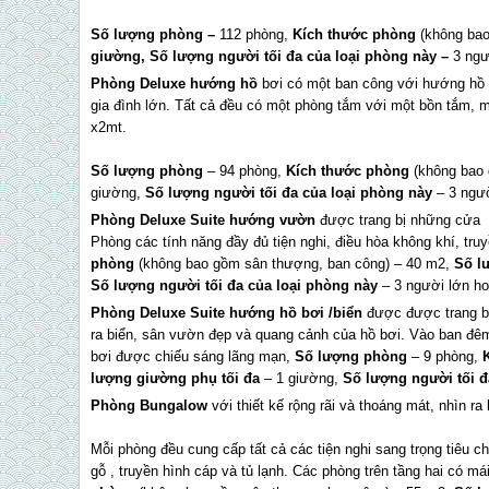
Số lượng phòng
–
112 phòng,
Kích thước phòng
(không ba
giường,
Số lượng người tối đa của loại phòng này
–
3 ngư
Phòng Deluxe hướng hồ
bơi có một ban công với hướng hồ 
gia đình lớn. Tất cả đều có một phòng tắm với một bồn tắm,
x2mt.
Số lượng phòng
– 94 phòng,
Kích thước phòng
(không bao 
giường,
Số lượng người tối đa của loại phòng này
– 3 ngườ
Phòng Deluxe Suite hướng vườn
được trang bị những cửa s
Phòng các tính năng đầy đủ tiện nghi, điều hòa không khí, truy
phòng
(không bao gồm sân thượng, ban công) – 40 m2,
Số l
Số lượng người tối đa của loại phòng này
– 3 người lớn ho
Phòng Deluxe Suite hướng hồ bơi /biển
được được trang bị
ra biển, sân vườn đẹp và quang cảnh của hồ bơi. Vào ban đê
bơi được chiếu sáng lãng mạn,
Số lượng phòng
– 9 phòng,
lượng giường phụ tối đa
– 1 giường,
Số lượng người tối đ
Phòng Bungalow
với thiết kế rộng rãi và thoáng mát, nhìn ra
Mỗi phòng đều cung cấp tất cả các tiện nghi sang trọng tiêu 
gỗ , truyền hình cáp và tủ lạnh. Các phòng trên tầng hai có mái