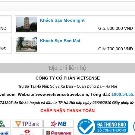
Khách Sạn Moonlight
VNĐ
Giá: 500,000 VNĐ
Khách Sạn Ban Mai
VNĐ
Giá: 700,000 VNĐ
CÔNG TY CỔ PHẦN VIETSENSE
Trụ Sở Tại Hà Nội:
Số 88 Xã Đàn – Quận Đống Đa – Hà Nội
avel.com, Website:www.vietsensetravel.com,
Tổng đài:
1900.54.55.
4731205 do Sở kế hoạch và đầu tư TP Hà Nội cấp ngày 03/06/2010 Giấy phép l
CHẤP NHẬN THANH TOÁN