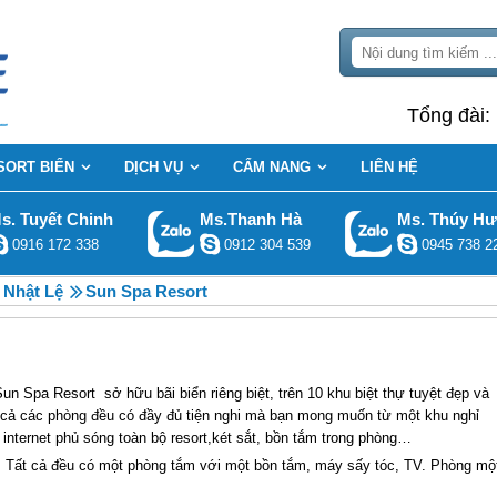
Tổng đài:
SORT BIỂN
DỊCH VỤ
CẨM NANG
LIÊN HỆ
s. Tuyết Chinh
Ms.Thanh Hà
Ms. Thúy H
0916 172 338
0912 304 539
0945 738 2
 Nhật Lệ
Sun Spa Resort
 Sun Spa Resort sở hữu bãi biển riêng biệt, trên 10 khu biệt thự tuyệt đẹp và
t cả các phòng đều có đầy đủ tiện nghi mà bạn mong muốn từ một khu nghỉ
internet phủ sóng toàn bộ resort,két sắt, bồn tắm trong phòng…
p. Tất cả đều có một phòng tắm với một bồn tắm, máy sấy tóc, TV. Phòng mộ