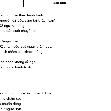
2.450.000
h sự phục vụ theo hành trình.
/người, 02 bữa sáng tại khách sạn).
 02 người/phòng.
chu đáo suốt chuyến đi.
.
0Đ/người/vụ.
02 chai nước suối/ngày thăm quan.
n dịch chăm sóc khách hàng.
g cá nhân không đề cập.
an ngoài hành trình.
ặp vợ chồng được kèm theo 01 bé.
ố mẹ chăm sóc.
u chuẩn riêng.
như người lớn.