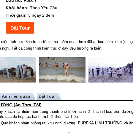
Lưu trú:
Resort
Khởi hành:
Theo Yêu Cầu
Thời gian:
3 ngày 2 đêm
diện tích hơn 6ha trong tổng khu thăm quan hơn 40ha, bao gồm 72 biệt th
n nghi. Tất cả công trình kiến trúc ở đây đều hướng ra biển.
Ảnh liên quan
ỜNG (Ăn Trưa, Tối)
ý khách tại điểm hẹn trong thành phố khởi hành đi Thanh Hóa, trên đườn
h, sau đó tiếp tục hành trình đi Biển
Hải Tiến
.
, Quý khách nhận phòng tại khu nghỉ dưỡng
EUREKA LINH TRƯỜNG
và ă