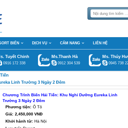
SORT BIỂN
DỊCH VỤ
CẨM NANG
LIÊN HỆ
s. Tuyết Chinh
Ms.Thanh Hà
Ms. Thúy H
0916 172 338
0912 304 539
0945 738 2
 Tiến
ureka Linh Trường 3 Ngày 2 Đêm
Chương Trình Biển Hải Tiến: Khu Nghỉ Dưỡng Eureka Linh
Trường 3 Ngày 2 Đêm
Phương tiện:
Ô Tô
Giá:
2,450,000 VNĐ
Khởi hành từ:
Hà Nội