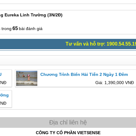
ng Eureka Linh Trường (3N/2Đ)
4
65
bài đánh giá
Tư vấn và hỗ trợ: 1900.54.55.1
U
Chương Trình Biển Hải Tiến 2 Ngày 1 Đêm
VNĐ
Giá: 1,390,000 VNĐ
ưỡng
VNĐ
CÔNG TY CỔ PHẦN VIETSENSE