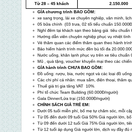
Từ 28 – 45 khách
2.150.000
GÍA chương trình BAO GỒM:
xe sang trọng, lái xe chuyên nghiệp, văn minh, lịc
05 bữa chính (03 trưa, 02 tối tiểu chuẩn 150.000Đ
Nghỉ đêm tại khách sạn theo bảng giá tiêu chuẩn
Hướng dẫn viên chuyên nghiệp phục vụ nhiệt tình 
Vé thăm quan các điểm thăm quan theo hành trình
Bảo hiểm hành trình mức đền bù tối đa 20.000.00
Nước uống, khăn lạnh phục vụ trên xe tiêu chuẩn 
Mũ , quà tặng, voucher khuyến mại theo các chiế
GÍA hành trình CHƯA BAO GỒM:
Đồ uống: rượu, bia, nước ngọt và các loại đồ uốn
Các chi phí cá nhân: mua sắm, điện thoại, thăm qu
Thuế giá trị gia tăng VAT 10%.
Phí tổ chức Team Building (60.000Đ/người)
Gala Dinner/Lửa trại (150.000Đ/người)
CHÍNH SÁCH GIÁ TRẺ EM:
Dưới 05 tuổi miễn phí, bố mẹ tự chăm sóc, mỗi c
Từ 05 đến dưới 09 tuổi Giá 50% Giá người lớn, b
Từ 09 đến dưới 12 tuổi Giá 75% Giá người lớn, tiê
Từ 12 tuổi áp dụng Giá người lớn, dịch vụ đầy đủ 