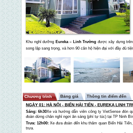
Khu nghỉ dưỡng
Eureka – Linh Trường
được xây dựng trên 
song lập sang trọng, và hơn 90 căn hộ hiện đại với đầy đủ tiệ
Bảng giá
Thông tin điểm đến
Chương trình
NGÀY 01: HÀ NỘI - BIỂN
HẢI TIẾN
- EUREKA LINH TRƯ
Sáng:
6h30
Xe và hướng dẫn viên công ty VietSense đón qu
đoàn dừng chân nghỉ ngơi ăn sáng (phí tự túc) tại TP Ninh Bìn
Trưa:
12h00:
Xe đưa đoàn đến khu thăm quan Biển
Hải Tiến
trưa.