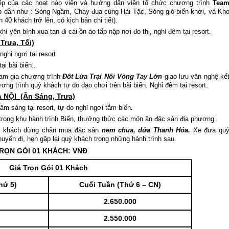
xếp của các hoạt náo viên và hướng dẫn viên tổ chức chương trình
Tea
 dẫn như : Sóng Ngầm, Chạy đua cùng Hải Tặc, Sóng gió biển khơi, và Kh
 khách trở lên, có kịch bản chi tiết).
yên bình xua tan đi cái ồn ào tấp nập nơi đo thị, nghỉ đêm tại resort.
rưa, Tối)
ghỉ ngơi tại resort
i bãi biển..
ham gia chương trình
Đốt Lửa Trại Nối Vòng Tay Lớn
giao lưu văn nghệ kế
ng trình quý khách tự do dạo chơi trên bãi biển. Nghỉ đêm tại resort.
NỘI (Ăn Sáng, Trưa)
 sáng tại resort, tự do nghỉ ngơi tắm biển
.
 trong khu hành trình Biển, thưởng thức các món ăn đặc sản địa phương.
uý khách dừng chân mua đặc sản
nem chua, dứa Thanh Hóa.
Xe đưa qu
huyến đi, hẹn gặp lại quý khách trong những hành trình sau.
RỌN GÓI 01 KHÁCH: VNĐ
Giá Trọn Gói 01 Khách
hứ 5)
Cuối Tuần (Thứ 6 – CN)
2.650.000
2.550.000