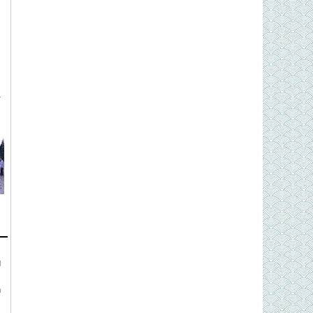
ự
g
n