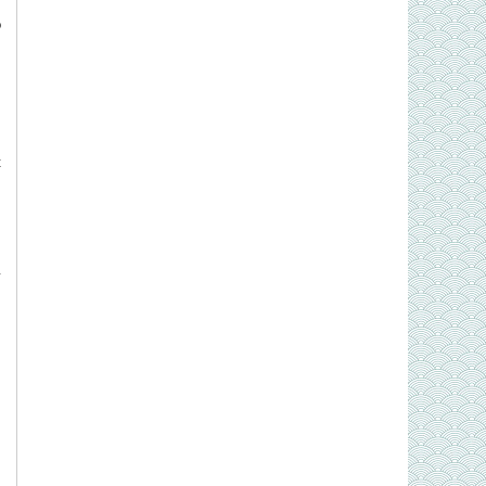
m
o
t
ý