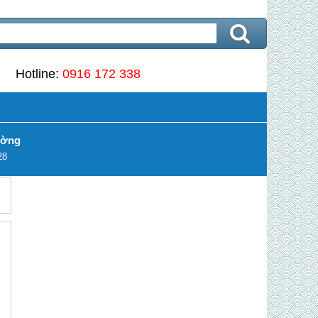
Hotline:
0916 172 338
ường
28