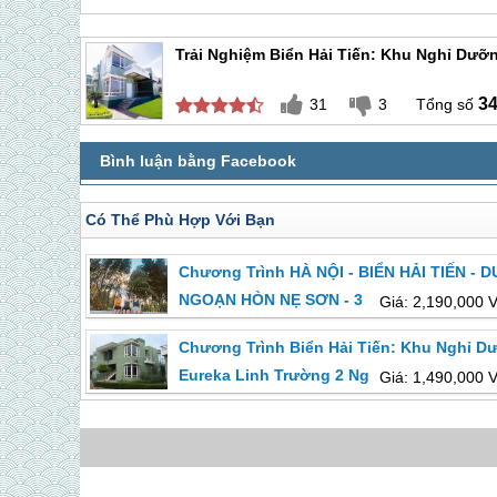
Trải Nghiệm Biển Hải Tiến: Khu Nghỉ Dưỡ
3
31
3
Có Thể Phù Hợp Với Bạn
Chương Trình HÀ NỘI - BIỂN HẢI TIẾN - D
NGOẠN HÒN NẸ SƠN - 3 Ngày 2 Đêm
Giá: 2,190,000 
Chương Trình Biển Hải Tiến: Khu Nghỉ D
Eureka Linh Trường 2 Ngày 1 Đêm
Giá: 1,490,000 