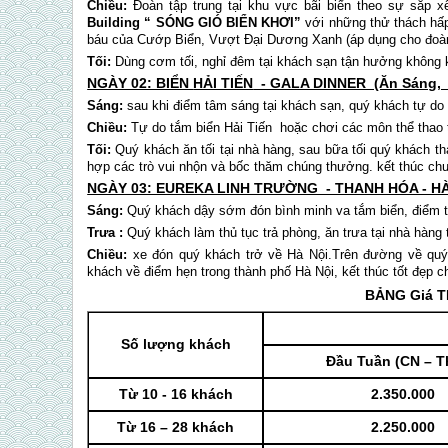
Chiều:
Đoàn tập trung tại khu vực bãi biển theo sự sắp 
Building “ SÓNG GIÓ BIỂN KHƠI”
với những thử thách hấp
báu của Cướp Biển, Vượt Đại Dương Xanh (áp dụng cho đoàn 40
Tối:
Dùng cơm tối, nghỉ đêm tại khách sạn tận hưởng không khí 
NGÀY 02: BIỂN
HẢI TIẾN
- GALA DINNER (Ăn Sáng, T
Sáng:
sau khi điểm tâm sáng tại khách sạn, quý khách tự do n
Chiều:
Tự do tắm biển
Hải Tiến
hoặc chơi các môn thể thao tạ
Tối:
Quý khách ăn tối tại nhà hàng, sau bữa tối quý khách t
hợp các trò vui nhộn và bốc thăm chúng thưởng. kết thúc chươ
NGÀY 03: EUREKA LINH TRƯỜNG - THANH HÓA - HÀ 
Sáng:
Quý khách dậy sớm đón bình minh va tắm biển, điểm tâm
Trưa :
Quý khách làm thủ tục trả phòng, ăn trưa tại nhà hàng
Chiều:
xe đón quý khách trở về Hà Nội.Trên đường về q
khách về điểm hẹn trong thành phố Hà Nội, kết thúc tốt đẹp c
BẢNG Giá T
Số lượng khách
Đầu Tuần (CN – T
Từ 10 - 16 khách
2.350.000
Từ 16 – 28 khách
2.250.000