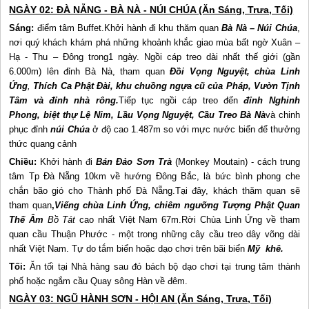
NGÀY 02: ĐÀ NẴNG - BÀ NÀ - NÚI CHÚA (Ăn Sáng, Trưa, Tối)
Sáng:
điểm tâm Buffet.Khởi hành đi khu thăm quan
Bà Nà – Núi Chúa
,
nơi quý khách khám phá những khoảnh khắc giao mùa bất ngờ Xuân –
Hạ - Thu – Đông trong1 ngày. Ngồi cáp treo dài nhất thế giới (gần
6.000m) lên đỉnh Bà Nà, tham quan
Đồi Vọng Nguyệt, chùa Linh
Ứng
,
Thích Ca Phật Đài, khu chuồng ngựa cũ của Pháp, Vườn Tịnh
Tâm và đỉnh nhà rông.
Tiếp tục ngồi cáp treo đến
đỉnh Nghinh
Phong, biệt thự Lệ Nim, Lầu Vọng Nguyệt, Cầu Treo Bà Nà
và chinh
phục đỉnh
núi Chúa
ở độ cao 1.487m so với mực nước biển để thưởng
thức quang cảnh
Chiều:
Khởi hành đi
Bán Đảo Sơn Trà
(Monkey Moutain) - cách trung
tâm Tp Đà Nẵng 10km về hướng Đông Bắc, là bức bình phong che
chắn bão gió cho Thành phố Đà Nẵng.Tại đây, khách thăm quan sẽ
tham quan
,
Viếng chùa Linh Ứng, chiêm ngưỡng Tượng Phật Quan
Thế Âm
Bồ Tát
cao nhất Việt Nam 67m.Rời Chùa Linh Ứng về tham
quan cầu Thuận Phước - một trong những cây cầu treo dây võng dài
nhất Việt Nam. Tự do tắm biển hoặc dạo chơi trên bãi biển
Mỹ khê.
Tối:
Ăn tối tại Nhà hàng sau đó bách bộ dạo chơi tại trung tâm thành
phố hoặc ngắm cầu Quay sông Hàn về đêm.
NGÀY 03: NGŨ HÀNH SƠN - HỘI AN (Ăn Sáng, Trưa, Tối)