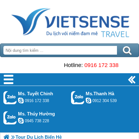
Hotline:
0916 172 338
Ms. Tuyết Chinh
Ms.Thanh Hà
0916 172 338
0912 304 539
Ms. Thúy Hường
0945 738 228
Tour Du Lịch Biển Hè