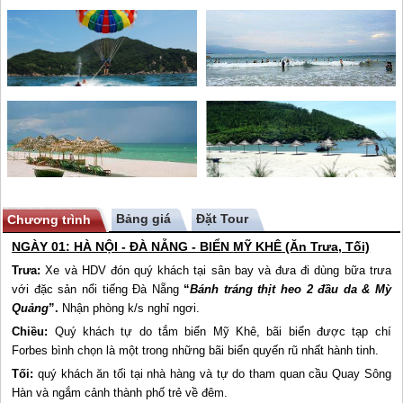
Bảng giá
Chương trình
NGÀY 01: HÀ NỘI - ĐÀ NẴNG - BIỂN
MỸ KHÊ
(Ăn Trưa, Tối)
Trưa:
Xe và HDV đón quý khách tại sân bay và đưa đi dùng bữa trưa
với đặc sản nổi tiếng Đà Nẵng
“
Bánh tráng thịt heo 2 đầu da & Mỳ
Quảng
”.
Nhận phòng k/s nghỉ ngơi.
Chiều:
Quý khách tự do tắm biển
Mỹ Khê
, bãi biển được tạp chí
Forbes bình chọn là một trong những bãi biển quyến rũ nhất hành tinh.
Tối:
quý khách ăn tối tại nhà hàng và tự do tham quan cầu Quay Sông
Hàn và ngắm cảnh thành phố trẻ về đêm.