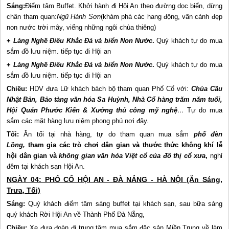
Sáng:
Điểm tâm Buffet. Khởi hành đi Hội An theo đường dọc biển, dừng
chân tham quan:
Ngũ Hành Sơn
(khám phá các hang động, vãn cảnh đẹp
non nước trời mây, viếng những ngôi chùa thiêng)
+
Làng Nghề Điêu Khắc Đá và biển Non Nước
.
Quý khách tự do mua
sắm đồ lưu niệm. tiếp tục đi Hội an
+
Làng Nghề Điêu Khắc Đá và biển Non Nước
.
Quý khách tự do mua
sắm đồ lưu niệm. tiếp tục đi Hội an
Chiều:
HDV đưa Lữ khách bách bộ tham quan Phố Cổ với:
Chùa Cầu
Nhật Bản, Bảo tàng văn hóa Sa Huỳnh, Nhà Cổ hàng trăm năm tuổi,
Hội Quán Phước Kiến & Xưởng thủ công mỹ nghệ
…
Tự do mua
sắm các mặt hàng lưu niệm phong phú nơi đây.
Tối:
Ăn tối tại nhà hàng, tự do tham quan mua sắm
phố đèn
Lồng,
tham gia các trò chơi dân gian và thước thức không khí lễ
hội dân gian và
không gian văn hóa Việt cổ của đô thị cổ xưa
,
nghỉ
đêm tại khách sạn Hội An.
NGÀY 04: PHỐ CỔ HỘI AN - ĐÀ NẴNG - HÀ NỘI (Ăn Sáng,
Trưa, Tối)
Sáng:
Quý khách điểm tâm sáng buffet tại khách sạn, sau bữa sáng
quý khách Rời Hội An về Thành Phố Đà Nẵng,
Chiều:
Xe đưa đoàn đi trung tâm mua sắm đặc sản Miền Trung về làm