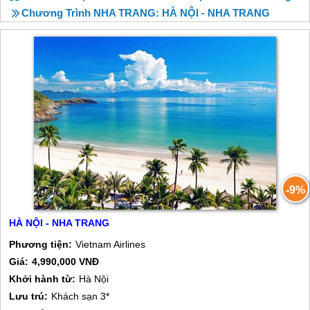
Chương Trình NHA TRANG: HÀ NỘI - NHA TRANG
-9%
HÀ NỘI - NHA TRANG
Phương tiện:
Vietnam Airlines
Giá:
4,990,000 VNĐ
Khởi hành từ:
Hà Nội
Lưu trú:
Khách sạn 3*