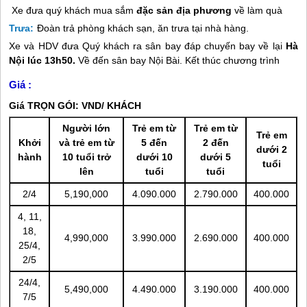
Xe đưa quý khách mua sắm
đặc sản địa phương
về làm quà
Trưa:
Đoàn trả phòng khách sạn, ăn trưa tại nhà hàng.
Xe và HDV đưa Quý khách ra sân bay đáp chuyến bay về lại
Hà
Nội lúc 13h50.
Về đến sân bay Nội Bài. Kết thúc chương trình
Giá :
Giá TRỌN GÓI: VND/ KHÁCH
Người lớn
Trẻ em từ
Trẻ em từ
Trẻ em
Khởi
và trẻ em từ
5 đến
2 đến
dưới 2
hành
10 tuổi trở
dưới 10
dưới 5
tuổi
lên
tuổi
tuổi
2/4
5,190,000
4.090.000
2.790.000
400.000
4, 11,
18,
4,990,000
3.990.000
2.690.000
400.000
25/4,
2/5
24/4,
5,490,000
4.490.000
3.190.000
400.000
7/5