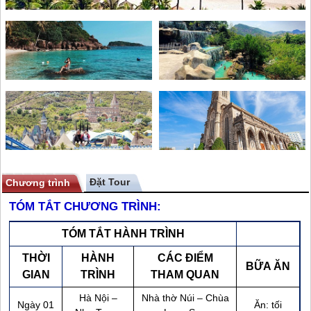
Chương trình
TÓM TẮT CHƯƠNG TRÌNH:
TÓM TẮT HÀNH TRÌNH
THỜI
HÀNH
CÁC ĐIỂM
BỮA ĂN
GIAN
TRÌNH
THAM QUAN
Hà Nội –
Nhà thờ Núi – Chùa
Ngày 01
Ăn: tối