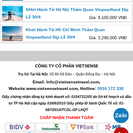
KHởi Hành Từ Hà Nội Thăm Quan Vinpearlland Dịp
Lễ 30/4:
Giá: 9,100,000 VNĐ
Khởi Hành Từ Hồ Chí Minh Thăm Quan
Vinpearlland Dịp Lễ 30/4
Giá: 3,290,000 VNĐ
CÔNG TY CỔ PHẦN VIETSENSE
Trụ Sở Tại Hà Nội:
Số 88 Xã Đàn – Quận Đống Đa – Hà Nội
Email: Info@vietsensetravel.com,
Website:www.vietsensetravel.com,
Hotline:
0916 172 338
Giấy chứng nhận đăng ký kinh doanh số: 0104731205 do Sở kế hoạch và đầu
tư TP Hà Nội cấp ngày 03/06/2010 Giấy phép lữ hành Quốc Tế số: 01-
687/2014/TCDL-GP LHQT
CHẤP NHẬN THANH TOÁN