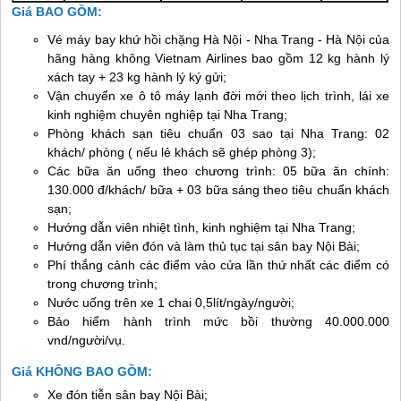
Giá BAO GỒM:
Vé máy bay khứ hồi chặng Hà Nội -
Nha Trang
- Hà Nội của
hãng hàng không Vietnam Airlines bao gồm 12 kg hành lý
xách tay + 23 kg hành lý ký gửi;
Vận chuyển xe ô tô máy lạnh đời mới theo lịch trình, lái xe
kinh nghiệm chuyên nghiệp tại
Nha Trang
;
Phòng khách sạn tiêu chuẩn 03 sao tại
Nha Trang
: 02
khách/ phòng ( nếu lẻ khách sẽ ghép phòng 3);
Các bữa ăn uống theo chương trình: 05 bữa ăn chính:
130.000 đ/khách/ bữa + 03 bữa sáng theo tiêu chuẩn khách
sạn;
Hướng dẫn viên nhiệt tình, kinh nghiệm tại
Nha Trang
;
Hướng dẫn viên đón và làm thủ tục tại sân bay Nội Bài;
Phí thắng cảnh các điểm vào cửa lần thứ nhất các điểm có
trong chương trình;
Nước uống trên xe 1 chai 0,5lít/ngày/người;
Bảo hiểm hành trình mức bồi thường 40.000.000
vnd/người/vụ.
Giá KHÔNG BAO GỒM:
Xe đón tiễn sân bay Nội Bài;