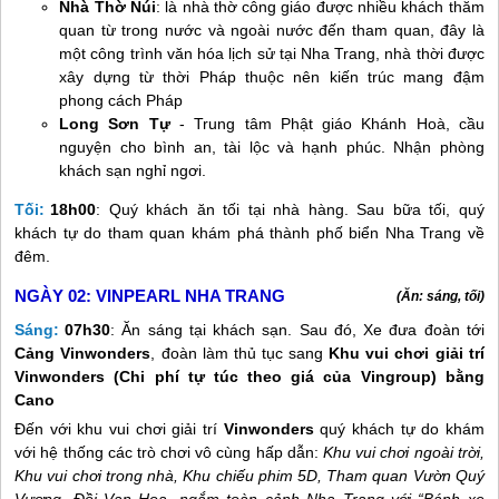
Nhà Thờ Núi
: là nhà thờ công giáo được nhiều khách thăm
quan từ trong nước và ngoài nước đến tham quan, đây là
một công trình văn hóa lịch sử tại
Nha Trang
, nhà thời được
xây dựng từ thời Pháp thuộc nên kiến trúc mang đậm
phong cách Pháp
Long Sơn Tự
- Trung tâm Phật giáo Khánh Hoà, cầu
nguyện cho bình an, tài lộc và hạnh phúc. Nhận phòng
khách sạn nghỉ ngơi.
Tối:
18h00
: Quý khách ăn tối tại nhà hàng. Sau bữa tối, quý
khách tự do tham quan khám phá thành phố biển
Nha Trang
về
đêm.
NGÀY 02:
VINPEARL NHA TRANG
(Ăn: sáng, tối)
Sáng:
07h30
: Ăn sáng tại khách sạn. Sau đó, Xe đưa đoàn
tới
Cảng Vinwonders
, đoàn làm thủ tục sang
Khu vui chơi giải trí
Vinwonders (Chi phí tự túc theo giá của Vingroup) bằng
Cano
Đến với khu vui chơi giải trí
Vinwonders
quý khách tự do khám
với hệ thống các trò chơi vô cùng hấp dẫn:
Khu vui chơi ngoài trời,
Khu vui chơi trong nhà, Khu chiếu phim 5D, Tham quan Vườn Quý