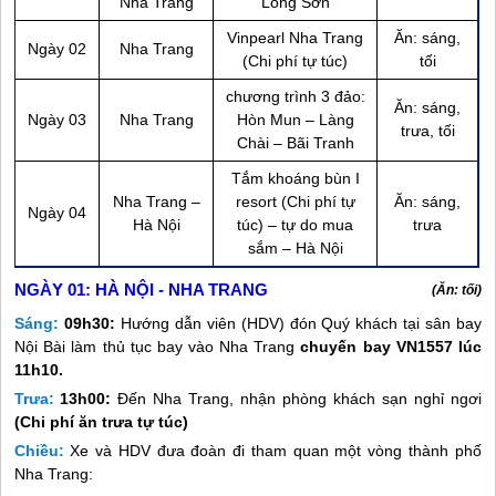
Nha Trang
Long Sơn
Vinpearl
Nha Trang
Ăn: sáng,
Ngày 02
Nha Trang
(Chi phí tự túc)
tối
chương trình 3 đảo:
Ăn: sáng,
Ngày 03
Nha Trang
Hòn Mun – Làng
trưa, tối
Chài – Bãi Tranh
Tắm khoáng bùn I
Nha Trang
–
resort (Chi phí tự
Ăn: sáng,
Ngày 04
Hà Nội
túc) – tự do mua
trưa
sắm – Hà Nội
NGÀY 01:
HÀ NỘI - NHA TRANG
(Ăn: tối)
Sáng:
09h30:
Hướng dẫn viên (HDV) đón Quý khách tại sân bay
Nội Bài làm thủ tục bay vào
Nha Trang
chuyến bay VN1557 lúc
11h10.
Trưa:
13h00:
Đến
Nha Trang
, nhận phòng khách sạn nghỉ ngơi
(Chi phí ăn trưa tự túc)
Chiều:
Xe và HDV đưa đoàn đi tham quan một vòng thành phố
Nha Trang
: