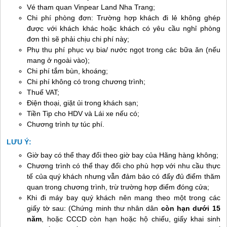
Vé tham quan Vinpear Land
Nha Trang
;
Chi phí phòng đơn: Trường hợp khách đi lẻ không ghép
được với khách khác hoặc khách có yêu cầu nghỉ phòng
đơn thì sẽ phải chịu chi phí này;
Phụ thu phí phục vụ bia/ nước ngọt trong các bữa ăn (nếu
mang ở ngoài vào);
Chi phí tắm bùn, khoáng;
Chi phí không có trong chương trình;
Thuế VAT;
Điện thoại, giặt ủi trong khách sạn;
Tiền Tip cho HDV và Lái xe nếu có;
Chương trình tự túc phí.
LƯU Ý:
Giờ bay có thể thay đổi theo giờ bay của Hãng hàng không;
Chương trình có thể thay đổi cho phù hợp với nhu cầu thực
tế của quý khách nhưng vẫn đảm bảo có đẩy đủ điểm thăm
quan trong chương trình, trừ trường hợp điểm đóng cửa;
Khi đi máy bay quý khách nên mang theo một trong các
giấy tờ sau: (Chứng minh thư nhân dân
còn hạn dưới 15
năm
, hoặc CCCD còn hạn hoặc hộ chiếu, giấy khai sinh