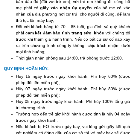
bản dấu đỏ (đối với trẻ em), với trẻ em không đi cùng bố
mẹ phải có
giấy xác nhận ủy quyền
của bố mẹ có xác
nhận của địa phương nơi cư trú cho người đi cùng, để làm
thủ tục lên máy bay;
Đối với khách hàng từ 70 – 85 tuổi, gia đình và quý khách
phải
cam
kết
đảm
bảo
tình
trạng
sức
khỏe
với chúng tôi
trước khi tham gia hành trình. Nếu có bất cứ sự cố nào xảy
ra trên chương trình công ty không chịu trách nhiệm dưới
mọi tình huống;
Thời gian nhận phòng sau 14:00, trả phòng trước 12:00.
QUY ĐỊNH HOÃN HỦY:
Hủy 15 ngày trước ngày khởi hành: Phí hủy 60% (được
phép đổi tên miễn phí);
Hủy 07 ngày trước ngày khởi hành: Phí hủy 80% (được
phép đổi tên miễn phí);
Hủy 05 ngày trước ngày khởi hành: Phí hủy 100% tổng giá
trị chương trình ;
Trường hợp đến trễ giờ khởi hành được tính là hủy 04 ngày
trước ngày khởi hành;
Nếu khách bị FO trước ngày bay, vui lòng gửi giấy kết quả
xét nghiệm có đóng dấu của cơ sở thì vé máy bay sẽ được