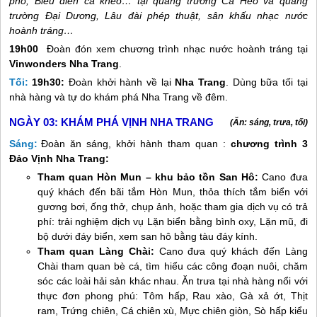
phố, Biểu diễn cà kheo… tại quảng trường Cá Heo và quảng
trường Đại Dương, Lâu đài phép thuật, sân khấu nhạc nước
hoành tráng…
19h00
Đoàn đón xem chương trình nhạc nước hoành tráng tại
Vinwonders
Nha Trang
.
Tối:
19h30:
Đoàn khởi hành về lại
Nha Trang
. Dùng bữa tối tại
nhà hàng và tự do khám phá
Nha Trang
về đêm.
NGÀY 03:
KHÁM PHÁ VỊNH NHA TRANG
(Ăn: sáng, trưa, tối)
Sáng:
Đoàn ăn sáng, khởi hành tham quan :
chương trình 3
Đảo Vịnh
Nha Trang
:
Tham quan Hòn Mun – khu bảo tồn San Hô:
Cano đưa
quý khách đến bãi tắm Hòn Mun, thỏa thích tắm biển với
gương bơi, ống thở, chụp ảnh, hoặc tham gia dịch vụ có trả
phí: trải nghiệm dịch vụ Lặn biển bằng bình oxy, Lặn mũ, đi
bộ dưới đáy biển, xem san hô bằng tàu đáy kính.
Tham quan Làng Chài:
Cano đưa quý khách đến Làng
Chài tham quan bè cá, tìm hiểu các công đoạn nuôi, chăm
sóc các loài hải sản khác nhau. Ăn trưa tại nhà hàng nổi với
thực đơn phong phú: Tôm hấp, Rau xào, Gà xả ớt, Thịt
ram, Trứng chiên, Cá chiên xù, Mực chiên giòn, Sò hấp kiểu