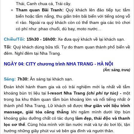
Thái, Canh chua cá, Trái cây.
Tham quan Bãi Tranh:
Quý khách lên đảo tiếp tục tắm
biển hoặc tắm nắng, thu giãn trên bãi biển với tiếng sóng vỗ
rì rào. Ngoài ra quý khách còn có thể tham gia các trò chơi
có phí như: phao chuối, dù bay, moto nước...
Chiều/Tối:
15h30 - 16h00:
Xe đưa quý khách về lại khách sạn.
Tối
: Quý khách
dùng bữa tối. Tự do tham quan thành phố biển về
đêm. Nghỉ đêm tại
Nha Trang
.
NGÀY 04:
CITY chương trình NHA TRANG - HÀ NỘI
(Ăn: sáng, trưa)
Sáng:
7h30:
Ăn sáng tại khách sạn.
Đoàn khởi hành tham gia và có trải nghiệm mới lạ nhất về tắm
khoáng bùn trị liệu tại
I-resort
Nha Trang
(chi phí tự túc)
-
một
trong ba khu thăm quan tắm bùn khoáng lớn và nổi tiếng nhất ở
thành phố
Nha Trang
, Lữ khách sẽ được
thư giãn với liệu trình
massage, giải tỏa căng thẳng
khi ngâm mình dưới lớp bùn
khoáng giàu dưỡng chất có tác dụng
làm đẹp, thải độc và thanh
lọc cơ thể
. Cùng hòa mình với làn nước mát và tự do bơi lội, tận
hưởng những giây phút vui vẻ bên gia đình và người thân.