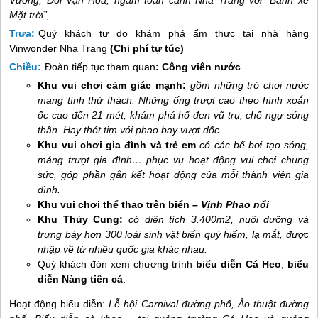
Vương, Đồi Vạn Hoa, ngắm toàn cảnh
Nha Trang
với “Bánh xe
Mặt trời”,
....
Trưa:
Quý khách tự do khám phá ẩm thực tại nhà hàng
Vinwonder
Nha Trang
(Chi phí tự túc)
Chiều:
Đoàn tiếp tục tham quan
: Công viên nước
Khu vui chơi cảm giác mạnh:
gồm những trò chơi nước
mang tính thử thách. Những ống trượt cao theo hình xoắn
ốc cao đến 21 mét, khám phá hố đen vũ trụ, chế ngự sóng
thần. Hay thót tim với phao bay vượt dốc.
Khu vui chơi gia đình và trẻ em
có các bể bơi tạo sóng,
máng trượt gia đình… phục vụ hoạt động vui chơi chung
sức, góp phần gắn kết hoạt động của mỗi thành viên gia
đình.
Khu vui chơi thể thao trên biển –
Vịnh Phao nổi
Khu Thủy Cung:
có diện tích 3.400m2, nuôi dưỡng và
trưng bày hơn 300 loài sinh vật biển quý hiếm, lạ mắt, được
nhập về từ nhiều quốc gia khác nhau.
Quý khách đón xem chương trình
biểu diễn Cá Heo
,
biểu
diễn Nàng tiên cá
.
Hoạt động biểu diễn:
Lễ hội Carnival đường phố, Ảo thuật đường