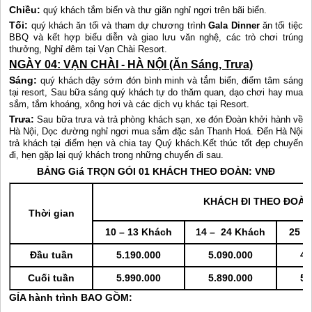
Chiều:
quý khách tắm biển và thư giãn nghỉ ngơi trên bãi biển.
Tối:
quý khách ăn tối và tham dự chương trình
Gala Dinner
ăn tối tiệc
BBQ và kết hợp biểu diễn và giao lưu văn nghệ, các trò chơi trúng
thưởng, Nghỉ đêm tại Vạn Chài Resort.
NGÀY 04: VẠN CHÀI - HÀ NỘI (Ăn Sáng, Trưa)
Sáng:
quý khách dậy sớm đón bình minh và tắm biển, điểm tâm sáng
tại resort, Sau bữa sáng quý khách tự do thăm quan, dạo chơi hay mua
sắm, tắm khoáng, xông hơi và các dịch vụ khác tại Resort.
Trưa:
Sau bữa trưa và trả phòng khách sạn, xe đón Đoàn khởi hành về
Hà Nội, Dọc đường nghỉ ngơi mua sắm đặc sản Thanh Hoá. Đến Hà Nội
trả khách tại điểm hẹn và chia tay Quý khách.Kết thúc tốt đẹp chuyến
đi, hẹn gặp lại quý khách trong những chuyến đi sau.
BẢNG Giá TRỌN GÓI 01 KHÁCH THEO ĐOÀN: VNĐ
KHÁCH ĐI THEO ĐOÀN
Thời gian
10 – 13 Khách
14 – 24 Khách
25 –
Đầu tuần
5.190.000
5.090.000
4.
Cuối tuần
5.990.000
5.890.000
5.
GÍA hành trình BAO GỒM: