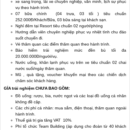
xe sang trọng, lái xe chuyên nghiệp, văn minh, lịch sự phục
vụ theo hành trình.
07 bữa chính (04 trưa, 03 tối ) tiêu chuẩn
252.000Đ/Khách/Bữa, 03 bữa sáng tại khách sạn.
Nghỉ đêm tại Resort tiêu chuẩn 02 người/phòng
Hướng dẫn viên chuyên nghiệp phục vụ nhiệt tình chu đáo
suốt chuyến đi.
Vé thăm quan các điểm thăm quan theo hành trình.
Bảo hiểm trải nghiệm mức đền bù tối đa
20.000.000Đ/người/vụ.
Nước uống, khăn lạnh phục vụ trên xe tiêu chuẩn 02 chai
nước suối/ngày thăm quan.
Mũ , quà tặng, voucher khuyến mại theo các chiến dịch
chăm sóc khách hàng.
GÍA trải nghiệm CHƯA BAO GỒM:
Đồ uống: rượu, bia, nước ngọt và các loại đồ uống cá nhân
không đề cập.
Các chi phí cá nhân: mua sắm, điện thoại, thăm quan ngoài
hành trình.
Thuế giá trị gia tăng VAT 10%.
Phí tổ chức Team Building (áp dụng cho đoàn từ 40 khách