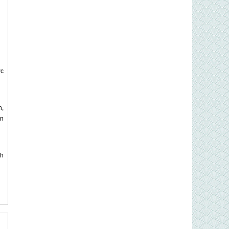
ớc
n,
ặn
nh