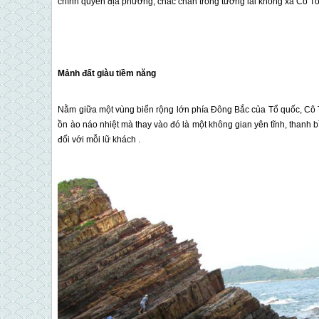
chính quyền địa phương, chắc chắn trong tương lai không xa
Cô T
Mảnh đất giàu tiềm năng
Nằm giữa một vùng biển rộng lớn phía Đông Bắc của Tổ quốc,
Cô 
ồn ào náo nhiệt mà thay vào đó là một không gian yên tĩnh, thanh
đối với mỗi lữ khách .