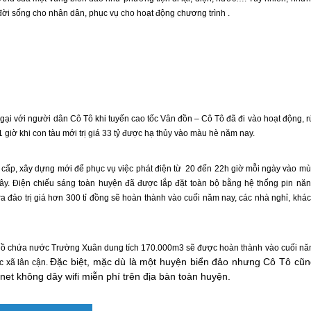
ời sống cho nhân dân, phục vụ cho hoạt động chương trình .
 ngại với người dân
Cô Tô
khi tuyến cao tốc
Vân đồn
–
Cô Tô
đã đi vào hoạt động, r
 1 giờ khi con tàu mới trị giá 33 tỷ được hạ thủy vào màu hè năm nay.
 cấp, xây dựng mới để phục vụ việc phát điện từ 20 đến 22h giờ mỗi ngày vào m
ây. Điện chiếu sáng toàn huyện đã được lắp đặt toàn bộ bằng hệ thống pin nă
 ra đảo trị giá hơn 300 tỉ đồng sẽ hoàn thành vào cuối năm nay, các nhà nghỉ, khá
 hồ chứa nước Trường Xuân dung tích 170.000m3 sẽ được hoàn thành vào cuối n
Đặc biệt, mặc dù là một huyện biển đảo nhưng
Cô Tô
cũn
c xã lân cận.
rnet không dây wifi miễn phí trên địa bàn toàn huyện.