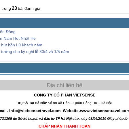
2
23
bài đánh giá
iển Đông
ền Nam Hot Nhất Hè
g hút hồn Lữ khách năm
 tưởng cho kỳ nghỉ lễ 30/4 và 1/5 năm
CÔNG TY CỔ PHẦN VIETSENSE
Trụ Sở Tại Hà Nội:
Số 88 Xã Đàn – Quận Đống Đa – Hà Nội
mail: Info@vietsensetravel.com, Website:www.vietsensetravel.co
4731205 do Sở kế hoạch và đầu tư TP Hà Nội cấp ngày 03/06/2010 Giấy phép l
CHẤP NHẬN THANH TOÁN