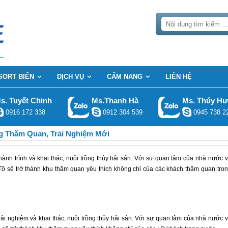
SORT BIỂN
DỊCH VỤ
CẨM NANG
LIÊN HỆ
s. Tuyết Chinh
Ms.Thanh Hà
Ms. Thúy H
0916 172 338
0912 304 539
0945 738 2
g Thăm Quan, Trải Nghiệm Mới
 hành trình và khai thác, nuôi trồng thủy hải sản. Với sự quan tâm của nhà nước 
Tô sẽ trở thành khu thăm quan yêu thích không chỉ của các khách thăm quan tro
trải nghiệm và khai thác, nuôi trồng thủy hải sản. Với sự quan tâm của nhà nước 