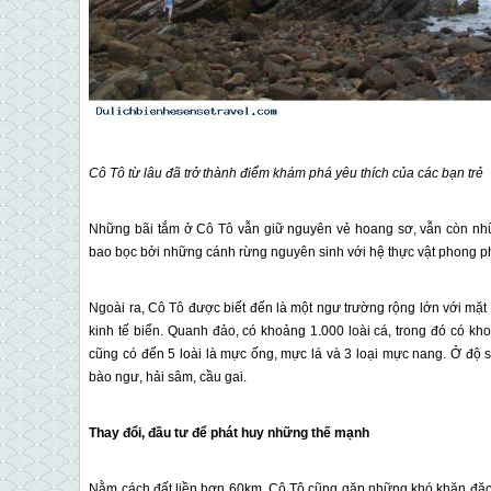
Cô Tô
từ lâu đã trở thành điểm khám phá yêu thích của các bạn trẻ
Những bãi tắm ở
Cô Tô
vẫn giữ nguyên vẻ hoang sơ, vẫn còn nhữn
bao bọc bởi những cánh rừng nguyên sinh với hệ thực vật phong p
Ngoài ra,
Cô Tô
được biết đến là một ngư trường rộng lớn với mặt 
kinh tế biển. Quanh đảo, có khoảng 1.000 loài cá, trong đó có kho
cũng có đến 5 loài là mực ống, mực lá và 3 loại mực nang. Ở độ 
bào ngư, hải sâm, cầu gai.
Thay đổi, đầu tư để phát huy những thế mạnh
Nằm cách đất liền hơn 60km,
Cô Tô
cũng gặp những khó khăn đặc t