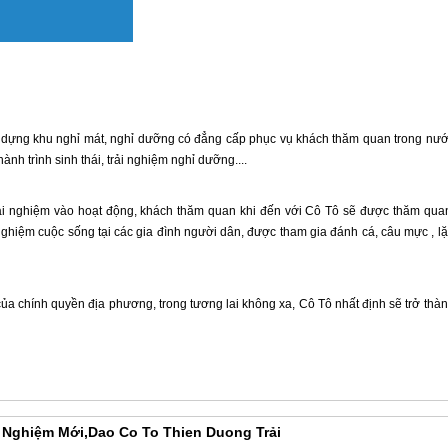
 dựng khu nghỉ mát, nghỉ dưỡng có đẳng cấp phục vụ khách thăm quan trong nư
ành trình sinh thái, trải nghiệm nghỉ dưỡng....
ải nghiệm vào hoạt động, khách thăm quan khi đến với
Cô Tô
sẽ được thăm qua
ghiệm cuộc sống tại các gia đình người dân, được tham gia đánh cá, câu mực , l
của chính quyền địa phương, trong tương lai không xa,
Cô Tô
nhất định sẽ trở thà
 Nghiệm Mới,dao Co To Thien Duong Trải