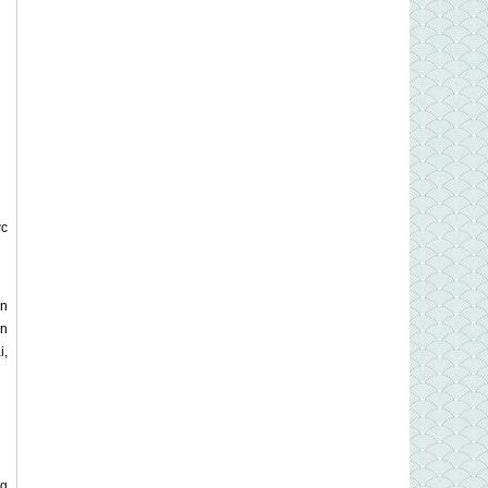
ợc
ển
ển
i,
ng