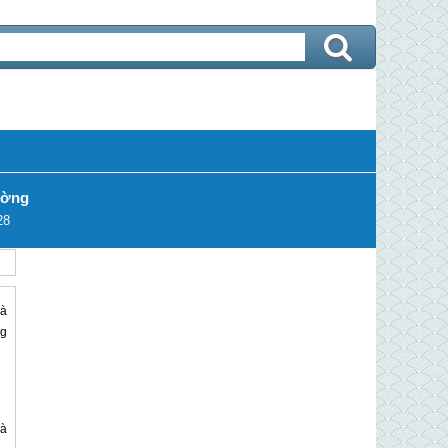
ường
28
và
ng
và