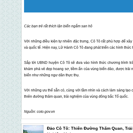
Các bạn trẻ rất thích lặn biển ngắm san hô
Với những điều kiện tự nhiên đặc trưng,
Cô Tô
rất phù hợp để xây
và quốc tế. Hiện nay, Lữ Hành
Cô Tô
đang phát triển các hình thức h
Sắp tới UBND huyện
Cô Tô
sẽ đưa vào hình thức chương trình tr
khám phá vẻ đẹp hoang sơ, tiềm ẩn của vùng biển đảo, được trải n
biển như những ngư dân thực thụ.
Với những ưu thế sẵn có, cùng với tầm nhìn và cách làm sáng tạo 
thiên đường thăm quan, trải nghiệm của vùng đông bắc Tổ quốc.
Nguồn: coto.gov.vn
Đảo Cô Tô: Thiên Đường Thăm Quan, Trải