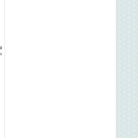
ng
ắc