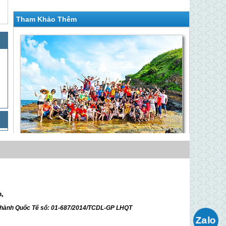
Tham Khảo Thêm
Thiên Đường Nghỉ Dưỡng Khởi Hành Thứ 6
Hàng Tuần
Giá 2,690,000 VNĐ
Hà Nội - Vân Đồn - Cô Tô - Hà Nội 4
m,
Ngày 3 Đêm Dịp Lễ 30-4
ữ hành Quốc Tế số: 01-687/2014/TCDL-GP LHQT
Giá 3,150,000 VNĐ