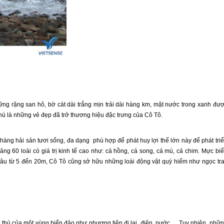
g rặng san hô, bờ cát dài trắng mịn trải dài hàng km, mặt nước trong xanh đư
hú là những vẻ đẹp đã trở thương hiệu đặc trưng của
Cô Tô
.
hàng hải sản tươi sống, đa dạng phù hợp để phát huy lợi thế lớn này để phát tri
ảng 60 loài có giá trị kinh tế cao như: cá hồng, cá song, cá mú, cá chim. Mực bi
sâu từ 5 đến 20m,
Cô Tô
cũng sở hữu những loài động vật quý hiếm như ngọc tra
hù của một vùng biển đảo như phương tiện đi lại, điện, nước…. Tuy nhiên, nhữ