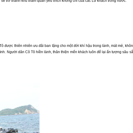
ô
sẽ trở thành khu thăm quan yêu thích không chỉ của các Lữ khách trong nước.
Tô
được thiên nhiên ưu đãi ban tặng cho một đới khí hậu trong lành, mát mẻ, khô
 bình. Người dân
Cô Tô
hiền lành, thân thiện mến khách luôn để lại ấn tượng sâu s