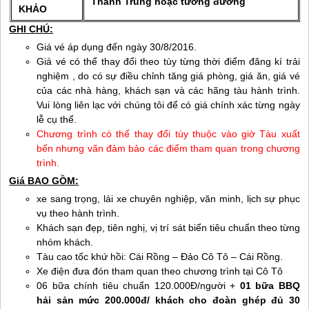
Thành Trung hoặc tương đương
KHẢO
GHI CHÚ:
Giá vé áp dụng đến ngày 30/8/2016.
Giá vé có thể thay đổi theo tùy từng thời điểm đăng kí trải
nghiệm , do có sự điều chỉnh tăng giá phòng, giá ăn, giá vé
của các nhà hàng, khách sạn và các hãng tàu hành trình.
Vui lòng liên lạc với chúng tôi để có giá chính xác từng ngày
lễ cụ thể.
Chương trình có thể thay đổi tùy thuộc vào giờ Tàu xuất
bến nhưng vãn đảm bảo các điểm tham quan trong chương
trình.
Giá BAO GỒM:
xe sang trọng, lái xe chuyên nghiệp, văn minh, lịch sự phục
vụ theo hành trình.
Khách sạn đẹp, tiên nghị, vị trí sát biển tiêu chuẩn theo từng
nhóm khách.
Tàu cao tốc khứ hồi: Cái Rồng – Đảo
Cô Tô
– Cái Rồng.
Xe điện đưa đón tham quan theo chương trình tại
Cô Tô
06 bữa chính tiêu chuẩn 120.000Đ/người +
01 bữa BBQ
hải sản mức 200.000đ/ khách cho đoàn ghép đủ 30