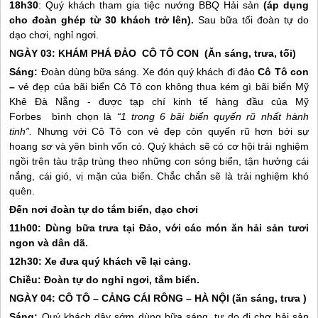
18h30
: Quý khách tham gia tiệc nướng BBQ Hải sản
(áp dụng
cho đoàn ghép từ 30 khách trở lên).
Sau bữa tối đoàn tự do
dạo chơi, nghỉ ngơi.
NGÀY 03: KHÁM PHÁ ĐẢO
CÔ TÔ
CON
(Ăn sáng, trưa, tối)
Sáng:
Đoàn dùng bữa sáng. Xe đón quý khách đi đảo
Cô Tô
con
–
vẻ đẹp của bãi biển
Cô Tô
con không thua kém gì bãi biển
Mỹ
Khê
Đà Nẵng - được tạp chí kinh tế hàng đầu của Mỹ
Forbes
bình chọn là
“1 trong 6 bãi biển quyến rũ nhất hành
tinh”.
Nhưng với
Cô Tô
con vẻ đẹp còn quyến rũ hơn bới sự
hoang sơ và yên bình vốn có. Quý khách sẽ có cơ hội trải nghiệm
ngồi trên tàu trập trùng theo những con sóng biển, tận hưởng cái
nắng, cái gió, vị mặn của biển. Chắc chắn sẽ là trải nghiệm khó
quên.
Đến nơi đoàn tự do tắm biển, dạo chơi
11h00
:
Dùng bữa trưa tại Đảo, với các món ăn hải sản tươi
ngon và dân dã.
12h30
:
Xe đưa quý khách về lại cảng.
Chiều:
Đoàn tự do nghỉ ngơi, tắm biển.
NGÀY 04:
CÔ TÔ
– CẢNG CÁI RÔNG – HÀ NỘI (ăn sáng, trưa )
Sáng:
Quý khách dậy sớm dùng bữa sáng, tự do đi chợ hải sản