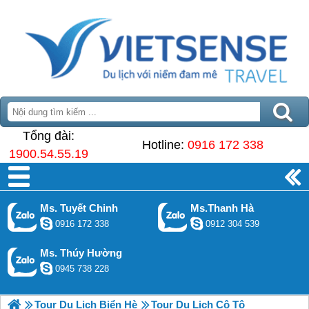
Tổng đài:
Hotline:
0916 172 338
1900.54.55.19
Ms. Tuyết Chinh
Ms.Thanh Hà
0916 172 338
0912 304 539
Ms. Thúy Hường
0945 738 228
Tour Du Lịch Biển Hè
Tour Du Lịch Cô Tô