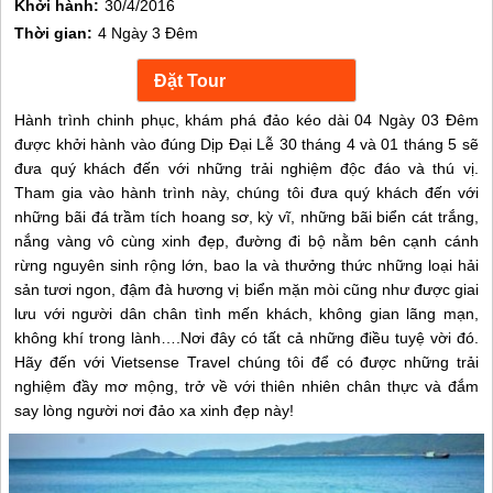
Khởi hành:
30/4/2016
Thời gian:
4 Ngày 3 Đêm
Hành trình chinh phục, khám phá đảo kéo dài 04 Ngày 03 Đêm
được khởi hành vào đúng Dịp Đại Lễ 30 tháng 4 và 01 tháng 5 sẽ
đưa quý khách đến với những trải nghiệm độc đáo và thú vị.
Tham gia vào hành trình này, chúng tôi đưa quý khách đến với
những bãi đá trầm tích hoang sơ, kỳ vĩ, những bãi biển cát trắng,
nắng vàng vô cùng xinh đẹp, đường đi bộ nằm bên cạnh cánh
rừng nguyên sinh rộng lớn, bao la và thưởng thức những loại hải
sản tươi ngon, đậm đà hương vị biển mặn mòi cũng như được giai
lưu với người dân chân tình mến khách, không gian lãng mạn,
không khí trong lành….Nơi đây có tất cả những điều tuyệ vời đó.
Hãy đến với Vietsense Travel chúng tôi để có được những trải
nghiệm đầy mơ mộng, trở về với thiên nhiên chân thực và đắm
say lòng người nơi đảo xa xinh đẹp này!