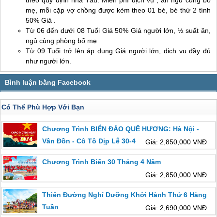
theo quy định nhà Tàu. Miễn phí dịch vụ , ăn ngủ cùng bố
mẹ, mỗi cặp vợ chồng được kèm theo 01 bé, bé thứ 2 tính
50% Giá .
Từ 06 đến dưới 08 Tuổi Giá 50% Giá người lớn, ½ suất ăn,
ngủ cùng phòng bố mẹ
Từ 09 Tuổi trở lên áp dụng Giá người lớn, dịch vụ đầy đủ
như người lớn.
Có Thể Phù Hợp Với Bạn
Chương Trình BIỂN ĐẢO QUÊ HƯƠNG: Hà Nội -
Vân Đồn - Cô Tô Dịp Lễ 30-4
Giá: 2,850,000 VNĐ
Chương Trình Biển 30 Tháng 4 Năm
Giá: 2,850,000 VNĐ
Thiên Đường Nghỉ Dưỡng Khởi Hành Thứ 6 Hàng
Tuần
Giá: 2,690,000 VNĐ