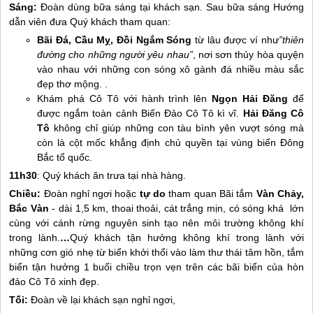
Sáng:
Đoàn dùng bữa sáng tại khách sạn. Sau bữa sáng Hướng
dẫn viên đưa Quý khách tham quan:
Bãi Đá, Cầu Mỵ, Đồi Ngắm Sóng
từ lâu được ví như
”thiên
đường cho những người yêu nhau”
, nơi sơn thủy hòa quyện
vào nhau với những con sóng xô gành đá nhiều màu sắc
đẹp thơ mộng. .
Khám phá
Cô Tô
với hành trình lên
Ngọn Hải Đăng
để
được ngắm toàn cảnh Biển Đảo
Cô Tô
kì vĩ.
Hải Đăng
Cô
Tô
không chỉ giúp những con tàu bình yên vượt sóng mà
còn là cột mốc khẳng định chủ quyền tại vùng biển Đông
Bắc tổ quốc.
11h30
: Quý khách ăn trưa tại nhà hàng.
Chiều:
Đoàn nghỉ ngơi hoặc
tự do
tham quan Bãi tắm
Vàn Chảy,
Bắc Vàn
- dài 1,5 km, thoai thoải, cát trắng mịn, có sóng khá lớn
cùng với cánh rừng nguyên sinh tạo nên môi trường không khí
trong lành.
…
Quý khách tận hưởng không khí trong lành với
những cơn gió nhẹ từ biển khởi thổi vào làm thư thái tâm hồn, tắm
biển tận hưởng 1 buổi chiều trọn vẹn trên các bãi biển của hòn
đảo
Cô Tô
xinh đẹp.
Tối:
Đoàn về lại khách sạn nghỉ ngơi,