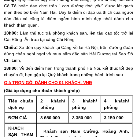
Cô Tô
hoặc dạo chơi trên “
con đường tình yêu
” được lát gạch
men theo bờ biển Nam Hải. Đây là điểm đi dạo ưa thích của người
dân đảo và cũng là điểm ngắm bình mình đẹp nhất dành cho
khách thăm quan.
10h00:
Làm thủ tục trả phòng khách sạn, lên tàu cao tốc trở lại
Cái Rồng. Ăn trưa tại cảng Cái Rồng.
Chiều:
Xe đón quý khách tại Cảng về lại Hà Nội, trên đường đoàn
dừng chân nghỉ ngơi và mua sắm đặc sản Hải Dương tại Sao Đỏ
Chi Linh,
18h00
: Về đến điểm hẹn trọng thành phố Hà Nội, kết thúc tốt đẹp
chuyến đi, hẹn gặp lại Quý khách trong những hành trình sau.
Giá TRỌN GÓI DÀNH CHO 01 KHÁCH: VNĐ
(Giá áp dụng cho đoàn khách ghép)
Tiêu chuẩn
2 khách/
3 khách/
4 khách/
dịch vụ
phòng
phòng
phòng
ĐƠN GIÁ
3.650.000
3.350.000
3.150.000
KHÁCH
Khách sạn Nam Cường, Hoàng Anh,
SẠN THAM