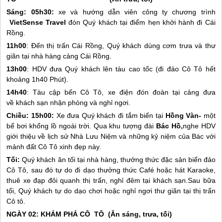
Sáng:
05h30:
xe và hướng dẫn viên công ty
chương trình
VietSense Travel
đón Quý khách tại điểm hẹn khởi hành đi Cái
Rồng.
11h00
: Đến thị trấn Cái Rồng, Quý khách dùng cơm trưa và thư
giãn tại nhà hàng cảng Cái Rồng.
13h00
: HDV đưa Quý khách lên tàu cao tốc (đi
đảo
Cô Tô
hết
khoảng 1h40 Phút).
14h40
: Tàu cập bến
Cô Tô
, xe điện đón đoàn tại cảng đưa
về
khách sạn
nhận phòng và nghỉ ngơi.
Chiều:
15h00:
Xe đưa Quý khách đi tắm biển tại
Hồng Vàn-
một
bể bơi khổng lồ ngoài trời
.
Qua khu tượng đài
Bác Hồ,
nghe HDV
giới thiệu về lịch sử Nhà Lưu Niệm và những kỷ niệm của Bác với
mảnh đất
Cô Tô
xinh đẹp này.
Tối:
Quý khách ăn tối tại nhà hàng, thưởng thức đặc sản biển đảo
Cô Tô
, sau đó tự do đi dạo thưởng thức Café hoặc hát Karaoke,
thuê xe đạp đôi quanh thị trấn, nghỉ đêm tại khách sạn.Sau bữa
tối, Quý khách tự do dạo chơi hoặc nghỉ ngơi thư giãn tại thị trấn
Cô tô
.
NGÀY 02: KHÁM PHÁ CÔ TÔ (Ăn sáng, trưa, tối)