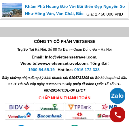
Khám Phá Hoang Đảo Với Bãi Biển Đẹp Nguyên Sơ
Như Hồng Vàn, Vàn Chải, Bắc Vàn, Vòm Si, Vụng
Giá: 2,450,000 VNĐ
Ông Viên
CÔNG TY CỔ PHẦN VIETSENSE
Trụ Sở Tại Hà Nội:
Số 88 Xã Đàn – Quận Đống Đa – Hà Nội
Email: Info@vietsensetravel.com,
Website:www.vietsensetravel.com,
Tổng đài:
1900.54.55.19
Hotline:
0916 172 338
Giấy chứng nhận đăng ký kinh doanh số: 0104731205 do Sở kế hoạch và đầu
tư TP Hà Nội cấp ngày 03/06/2010 Giấy phép lữ hành Quốc Tế số: 01-
687/2014/TCDL-GP LHQT
CHẤP NHẬN THANH TOÁN