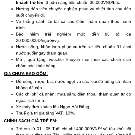
khách trở lên,
3 bữa sáng tiêu chuẩn 30,000VNĐ/bữa
Hướng dẫn viên chuyên nghiệp phục vụ nhiệt tình chu đáo
suốt chuyến đi.
Vé thắng cảnh tại tất cả các điểm thăm quan theo hành
trình.
Bảo hiểm trải nghiệm mức đền bù tối đa
20.000.000Đ/người/vụ.
Nước uống, khăn lạnh phục vụ trên xe tiêu chuẩn 01 chai
nước suối/ngày thăm quan.
Mũ , quà tặng, voucher khuyến mại theo các chiến dịch
chăm sóc khác hàng.
Giá CHƯA BAO GỒM:
Đồ uống: rượu, bia, nước ngọt và các loại đồ uống cá nhân
không đề cập.
Các chi phí cá nhân: mua sắm, điện thoại, thăm quan tự do
ngoài lịch trình.
Xe máy đưa khách lên Ngọn Hải Đăng
Thuế giá trị gia tăng VAT 10%.
CHÍNH SÁCH GIÁ TRẺ EM:
Trẻ em từ 01 - 05 Tuổi chi phí 400,000VNĐ/ vé tàu khứ hồi