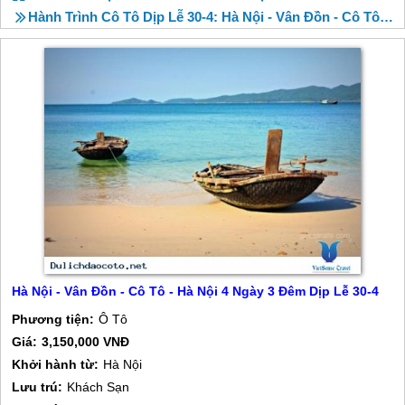
Hành Trình Cô Tô Dịp Lễ 30-4: Hà Nội - Vân Đồn - Cô Tô - Hà Nội
Hà Nội - Vân Đồn - Cô Tô - Hà Nội 4 Ngày 3 Đêm Dịp Lễ 30-4
Phương tiện:
Ô Tô
Giá:
3,150,000 VNĐ
Khởi hành từ:
Hà Nội
Lưu trú:
Khách Sạn