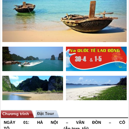
Chương trình
NGÀY 01: HÀ NỘI –
VÂN ĐỒN
–
CÔ
TÔ
(Ăn trưa, tối)