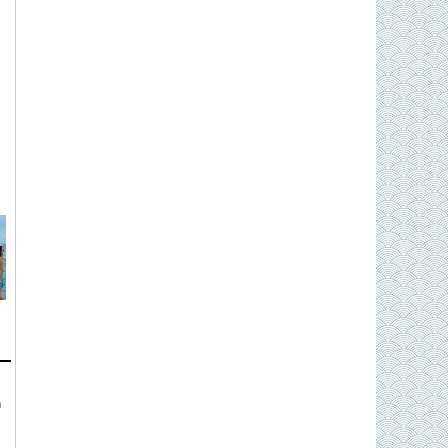
n
h
n