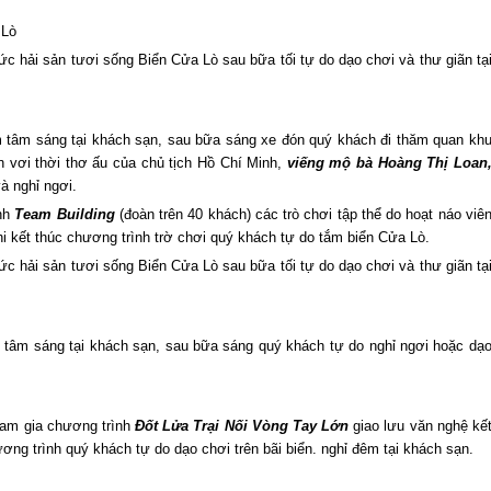
 Lò
hức hải sản tươi sống Biển
Cửa Lò
sau bữa tối tự do dạo chơi và thư giãn tạ
 tâm sáng tại khách sạn, sau bữa sáng xe đón quý khách đi thăm quan kh
n vơi thời thơ ấu của chủ tịch Hồ Chí Minh,
viếng mộ bà Hoàng Thị Loan
à nghỉ ngơi.
ình
Team Building
(đoàn trên 40 khách) các trò chơi tập thể do hoạt náo viê
hi kết thúc chương trình trờ chơi quý khách tự do tắm biển
Cửa Lò
.
hức hải sản tươi sống Biển
Cửa Lò
sau bữa tối tự do dạo chơi và thư giãn tạ
tâm sáng tại khách sạn, sau bữa sáng quý khách tự do nghỉ ngơi hoặc dạ
tham gia chương trình
Đốt Lửa Trại Nối Vòng Tay Lớn
giao lưu văn nghệ kế
ng trình quý khách tự do dạo chơi trên bãi biển. nghỉ đêm tại khách sạn.