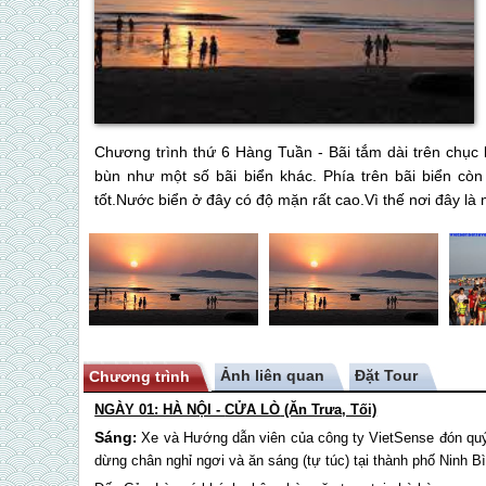
Chương trình thứ 6 Hàng Tuần - Bãi tắm dài trên chục 
bùn như một số bãi biển khác. Phía trên bãi biển còn
tốt.Nước biển ở đây có độ mặn rất cao.Vì thế nơi đây là
Ảnh liên quan
Chương trình
NGÀY 01: HÀ NỘI -
CỬA LÒ
(Ăn Trưa, Tối)
Sáng
:
Xe và Hướng dẫn viên của công ty VietSense đón quý
dừng chân nghỉ ngơi và ăn sáng (tự túc) tại thành phố Ninh Bì