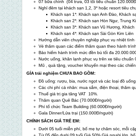
07 bữa chính (04 trưa, 03 tối tiểu chuẩn 120.000
Nghỉ đêm tại khách sạn 1,2, 3* hoặc resort tiêu c
Khách sạn 1*: Khách sạn Anh Đào, Khách s
Khách san 2*: Khách sạn Hòn Ngư, Trung K
Khách san 3*: Khách san Vũ Hương, Khách
Khách sạn 4*: Khách sạn Sài Gòn Kim Liên
Hướng dẫn viên chuyên nghiệp phục vụ nhiệt tình 
Vé thăm quan các điểm thăm quan theo hành trình
Bảo hiểm hành trình mức đền bù tối đa 20.000.00
Nước uống, khăn lạnh phục vụ trên xe tiêu chuẩn 
Mũ , quà tặng, voucher khuyến mại theo các chiế
GÍA trải nghiệm CHƯA BAO GỒM:
Đồ uống: rượu, bia, nước ngọt và các loại đồ uốn
Các chi phí cá nhân: mua sắm, điện thoại, thăm qu
Thuế giá trị gia tăng VAT 10%.
Thăm quan Quê Bác (70.000Đ/người)
Phí tổ chức Team Building (60.000Đ/người)
Gala Dinner/Lửa trại (150.000Đ/người)
CHÍNH SÁCH GIÁ TRẺ EM:
Dưới 05 tuổi miễn phí, bố mẹ tự chăm sóc, mỗi c
Từ 05 đến dưới 09 tuổi Giá 50% Giá người lớn, b