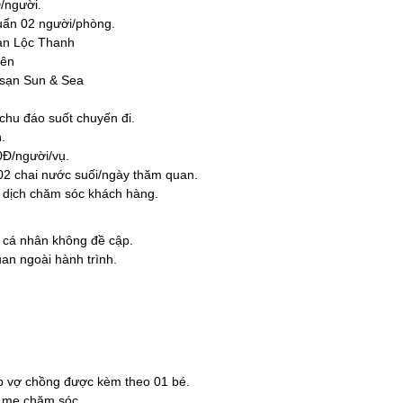
Đ/người.
huẩn 02 người/phòng.
ạn Lộc Thanh
iên
 sạn Sun & Sea
chu đáo suốt chuyến đi.
.
0Đ/người/vụ.
02 chai nước suối/ngày thăm quan.
n dịch chăm sóc khách hàng.
g cá nhân không đề cập.
an ngoài hành trình.
ặp vợ chồng được kèm theo 01 bé.
ố mẹ chăm sóc.