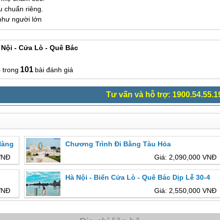
u chuẩn riêng.
 như người lớn
Nội - Cửa Lò - Quê Bác
3
101
bài đánh giá
Tư vấn và hỗ trợ: 1900.54.55.1
Hàng
Chương Trình Đi Bằng Tàu Hỏa
VNĐ
Giá: 2,090,000 VNĐ
Hà Nội - Biển Cửa Lò - Quê Bác Dịp Lễ 30-4
VNĐ
Giá: 2,550,000 VNĐ