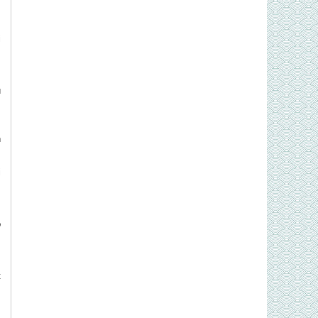
i
u
,
n
i
o
t