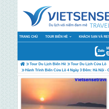
TRANG CHỦ
TOUR BIỂN HÈ
KHÁCH SẠN VÀ RE
M
Tour Du Lịch Biển Hè
Tour Du Lịch Cửa Lò
Hành Trình Biển Cửa Lò 4 Ngày 3 Đêm: Hà Nội - 