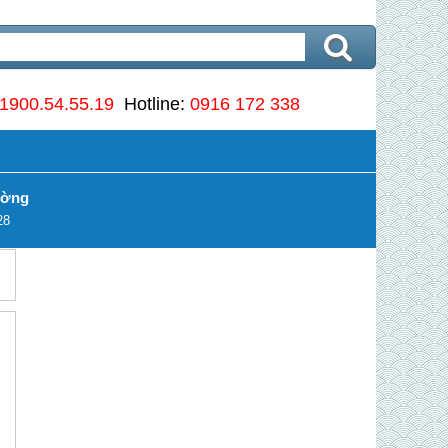
1900.54.55.19
Hotline:
0916 172 338
ường
28