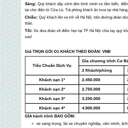
Sáng:
Quý khách dậy sớm đón bình minh va tắm biển, điể
tại chợ điện tử
Cửa Lò
.
Trả phòng khách ăn trưa tại nhà hàng
Chiều:
Quý khách lên xe trở về Hà Nội, trên đường đoàn d
thân.
Tối:
Xe đưa đoàn về điểm hẹn tại TP Hà Nội chia tay quý khá
sau!
Giá TRỌN GÓI O1 KHÁCH THEO ĐOÀN: VNĐ
Gía chương trình Cơ B
Tiêu Chuẩn Dịch Vụ
2 Khách/phòng
Khách sạn 1*
2.450.000
Khách sạn 2*
2.750.000
Khách sạn 3*
3.250.000
Khách sạn 4*
4.900.000
GÍA hành trình BAO GỒM:
xe sang trọng, lái xe chuyên nghiệp, văn minh, lịc