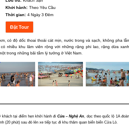
Lưu trú:
Khách Sạn
Khởi hành:
Theo Yêu Cầu
Thời gian:
4 Ngày 3 Đêm
km, có độ dốc thoai thoải cát mịn, nước trong và sạch, không pha lẫ
 có nhiều khu lâm viên rộng với những rặng phi lao, rặng dừa xan
 một trong những bãi tắm lý tưởng ở Việt Nam.
 khách tại điểm hẹn khởi hành đi
Cửa – Nghệ An
, dọc theo quốc lộ 1A đoà
nh (20 phút) sau đó lên xe tiếp tục đi khu thăm quan biển biển
Cửa Lò
.