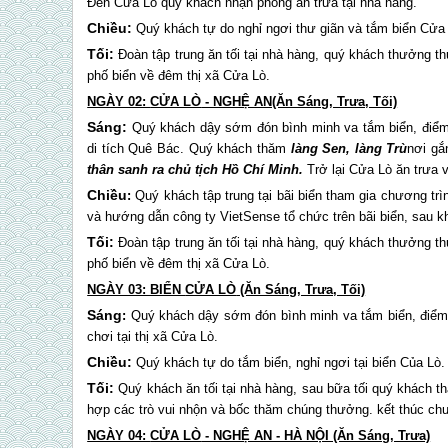
Đến
Cửa Lò
quý khách nhận phòng ăn trưa tại nhà hàng.
Chiều:
Quý khách tự do nghỉ ngơi thư giãn và tắm biển
Cửa
Tối:
Đoàn tập trung ăn tối tại nhà hàng, quý khách thưởng t
phố biển về đêm thị xã
Cửa Lò
.
NGÀY 02:
CỬA LÒ
- NGHỆ AN(Ăn Sáng, Trưa, Tối)
Sáng:
Quý khách dậy sớm đón bình minh va tắm biển, điểm
di tích Quê Bác. Quý khách thăm
làng Sen, làng Trù
nơi gắ
thân sanh ra chủ tịch Hồ Chí Minh.
Trở lại
Cửa Lò
ăn trưa v
Chiều
:
Quý khách tập trung tại bãi biển tham gia chương tr
và hướng dẫn công ty VietSense tổ chức trên bãi biển, sau k
Tối:
Đoàn tập trung ăn tối tại nhà hàng, quý khách thưởng t
phố biển về đêm thị xã
Cửa Lò
.
NGÀY 03: BIỂN
CỬA LÒ
(Ăn Sáng, Trưa, Tối)
Sáng
:
Quý khách dậy sớm đón bình minh va tắm biển, điểm 
chơi tại thị xã
Cửa Lò
.
Chiều:
Quý khách tự do tắm biển, nghỉ ngơi tại biển Của Lò.
Tối:
Quý khách ăn tối tại nhà hàng, sau bữa tối quý khách 
hợp các trò vui nhộn và bốc thăm chúng thưởng. kết thúc chươ
NGÀY 04:
CỬA LÒ
- NGHỆ AN - HÀ NỘI (Ăn Sáng, Trưa)