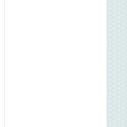
m
i
i