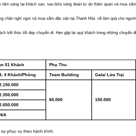
m tâm sáng tại khách sạn, sau bữa sáng đoàn tự do thăm quan và mua sắ
.
ừng chân nghỉ ngơi và mua sắm đặc sản tại Thanh Hóa về làm quà cho ngườ
ch kết thúc tốt đẹp chuyến đi. Hẹn gặp lại quý khách trong những chuyến đ
ản 01 Khách
Phụ Thu
3, 4 Khách/Phòng
Team Building
Gala/ Lửa Trại
2.150.000
2.350.000
60.000
150.000
2.650.000
N/A
h sự phục vụ theo hành trình.