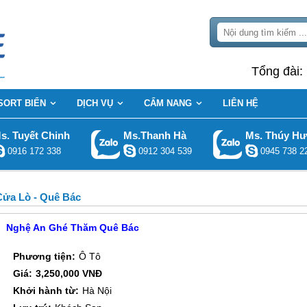
Tổng đài:
SORT BIỂN
DỊCH VỤ
CẨM NANG
LIÊN HỆ
s. Tuyết Chinh
Ms.Thanh Hà
Ms. Thúy H
0916 172 338
0912 304 539
0945 738 2
Cửa Lò - Quê Bác
Nghệ An Ghé Thăm Quê Bác
Phương tiện:
Ô Tô
Giá:
3,250,000 VNĐ
Khởi hành từ:
Hà Nội