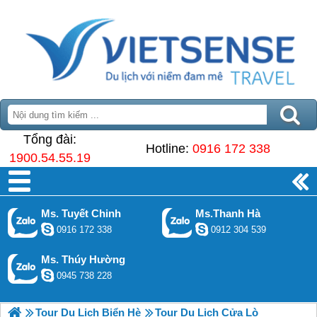
Tổng đài:
Hotline:
0916 172 338
1900.54.55.19
Ms. Tuyết Chinh
Ms.Thanh Hà
0916 172 338
0912 304 539
Ms. Thúy Hường
0945 738 228
Tour Du Lịch Biển Hè
Tour Du Lịch Cửa Lò