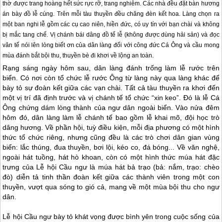
thờ được trang hoàng hết sức rực rỡ, trang nghiêm. Các nhà đều đặt bàn hương
án bày đồ lễ cúng. Trên mỗi tàu thuyền đều chăng đèn kết hoa. Làng chọn ra
một ban nghi lễ gồm các cụ cao niên, hiền đức, có uy tín với bạn chài và không
bị mắc tang chế. Vị chánh bái dâng đồ tế lễ (không được dùng hải sản) và đọc
văn tế nói lên lòng biết ơn của dân làng đối với công đức Cá Ông và cầu mong
mùa đánh bắt bội thu, thuyền bè đi khơi về lộng an toàn.
Rạng sáng ngày hôm sau, dân làng đánh trống làm lễ rước trên
biển. Có nơi còn tổ chức lễ rước Ông từ làng này qua làng khác để
bày tỏ sự đoàn kết giữa các vạn chài. Tất cả tàu thuyền ra khơi đến
một vị trí đã định trước và vị chánh tế tổ chức “xin keo”. Đó là lễ Cá
Ông chứng dám lòng thành của ngư dân ngoài biển. Vào nửa đêm
hôm đó, dân làng làm lễ chánh tế bao gồm lễ khai mõ, đội học trò
dâng hương. Về phần hội, tuỳ điều kiện, mỗi địa phương có một hình
thức tổ chức riêng, nhưng cũng đều là các trò chơi dân gian vùng
biển: lắc thúng, đua thuyền, bơi lội, kéo co, đá bóng... Về văn nghệ,
ngoài hát tuồng, hát hò khoan, còn có một hình thức múa hát đặc
trưng của Lễ hội Cầu ngư là múa hát bả trạo (bả: nắm, trạo: chèo
đò) diễn tả tinh thần đoàn kết giữa các thành viên trong một con
thuyền, vượt qua sóng to gió cả, mang về một mùa bội thu cho ngư
dân.
Lễ hội Cầu ngư bày tỏ khát vọng được bình yên trong cuộc sống của