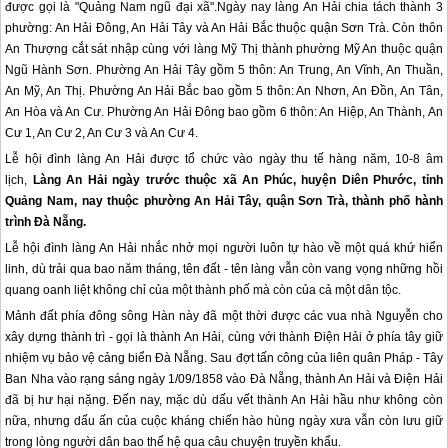
được gọi là "Quảng Nam ngũ đại xã".Ngày nay làng An Hải chia tách thành 3
phường: An Hải Đông, An Hải Tây và An Hải Bắc thuộc quận Sơn Trà. Còn thôn
An Thượng cắt sát nhập cùng với làng Mỹ Thị thành phường Mỹ An thuộc quận
Ngũ Hành Sơn. Phường An Hải Tây gồm 5 thôn: An Trung, An Vĩnh, An Thuần,
An Mỹ, An Thị. Phường An Hải Bắc bao gồm 5 thôn: An Nhơn, An Đồn, An Tân,
An Hòa và An Cư. Phường An Hải Đông bao gồm 6 thôn: An Hiệp, An Thành, An
Cư 1, An Cư 2, An Cư 3 và An Cư 4.
Lễ hội đình làng An Hải được tổ chức vào ngày thu tế hàng năm, 10-8 âm
lịch,
Làng An Hải ngày trước thuộc xã An Phúc, huyện Diên Phước, tỉnh
Quảng Nam, nay thuộc phường An Hải Tây, quận Sơn Trà, thành phố
hành
trình Đà Nẵng
.
Lễ hội đình làng An Hải nhắc nhở mọi người luôn tự hào về một quá khứ hiển
linh, dù trải qua bao năm tháng, tên đất - tên làng vẫn còn vang vọng những hồi
quang oanh liệt không chỉ của một thành phố mà còn của cả một dân tộc.
Mảnh đất phía đông sông Hàn này đã một thời được các vua nhà Nguyễn cho
xây dựng thành trì - gọi là thành An Hải, cùng với thành Điện Hải ở phía tây giữ
nhiệm vụ bảo vệ cảng biển Đà Nẵng. Sau đợt tấn công của liên quân Pháp - Tây
Ban Nha vào rạng sáng ngày 1/09/1858 vào Đà Nẵng, thành An Hải và Điện Hải
đã bị hư hại nặng. Đến nay, mặc dù dấu vết thành An Hải hầu như không còn
nữa, nhưng dấu ấn của cuộc kháng chiến hào hùng ngày xưa vẫn còn lưu giữ
trong lòng người dân bao thế hệ qua câu chuyện truyền khẩu.