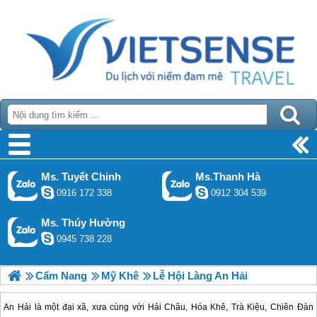
Ms. Tuyết Chinh
Ms.Thanh Hà
0916 172 338
0912 304 539
Ms. Thúy Hường
0945 738 228
Cẩm Nang
Mỹ Khê
Lễ Hội Làng An Hải
An Hải là một đại xã, xưa cùng với Hải Châu, Hóa Khê, Trà Kiệu, Chiên Đàn