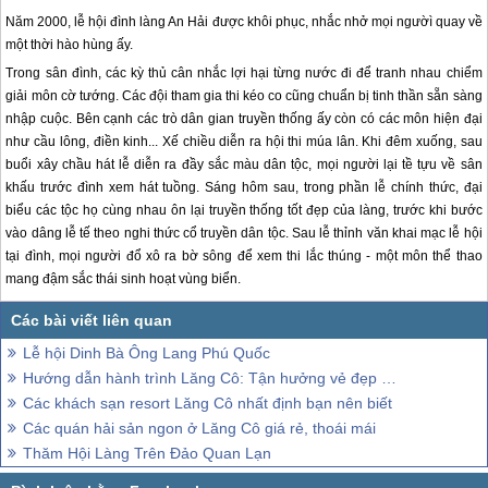
Năm 2000, lễ hội đình làng An Hải được khôi phục, nhắc nhở mọi ngườì quay về
một thời hào hùng ấy.
Trong sân đình, các kỳ thủ cân nhắc lợi hại từng nước đi để tranh nhau chiểm
giải môn cờ tướng. Các đội tham gia thi kéo co cũng chuẩn bị tinh thần sẵn sàng
nhập cuộc. Bên cạnh các trò dân gian truyền thống ấy còn có các môn hiện đại
như cầu lông, điền kinh... Xế chiều diễn ra hội thi múa lân. Khi đêm xuống, sau
buổi xây chầu hát lễ diễn ra đầy sắc màu dân tộc, mọi người lại tề tựu về sân
khấu trước đình xem hát tuồng. Sáng hôm sau, trong phần lễ chính thức, đại
biểu các tộc họ cùng nhau ôn lại truyền thống tốt đẹp của làng, trước khi bước
vào dâng lễ tế theo nghi thức cổ truyền dân tộc. Sau lễ thỉnh văn khai mạc lễ hội
tại đình, mọi người đổ xô ra bờ sông để xem thi lắc thúng - một môn thể thao
mang đậm sắc thái sinh hoạt vùng biển.
Lễ hội Dinh Bà Ông Lang Phú Quốc
Hướng dẫn hành trình Lăng Cô: Tận hưởng vẻ đẹp hoang sơ và quyến rũ
Các khách sạn resort Lăng Cô nhất định bạn nên biết
Các quán hải sản ngon ở Lăng Cô giá rẻ, thoái mái
Thăm Hội Làng Trên Đảo Quan Lạn