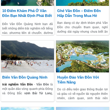
Travel tìm hiểu xem lễ hội tiêu biểu
món ăn nhất định phải thử khi tới
này có gì ấn tượng nhé!
biển đảo bạn nhé!
10 Điểm Khám Phá Ở Vân
Ghé Vân Đồn – Điểm Đến
Đồn Bạn Nhất Định Phải Biết
Hấp Dẫn Trong Mua Hè
Bạn đang có dự định khám phá Vân
Đến Vân Đồn Quảng Ninh bạn đã
Đồn cho chuyến tham quan, nghỉ
biết những điểm trải nghiệm nổi tiếng
dưỡng dài ngày nhưng chưa biết ăn
nào, phương tiện di chuyển, đường
gì ở đâu, vui chơi như thế nào thì thì
đi, những danh thắng kiệt tác nằm ở
nhất định đừng bỏ lỡ những thông tin
đâu, thưởng thức món ăn nào và hoạt
thú vị mà Vietsense Travel mang đến
động vui chơi nghỉ dưỡng có gì hấp
trong bài viết dưới đây. Tổng hợp Vân
dẫn?… Trong bài viết dưới đây
Đồn có gì hấp dẫn sẽ giúp bạn có
VietSense Travel sẽ mang đến bạn
một chuyến đi trong mơ, tham khảo
những thông tin chi tiết và hữu ích
và lưu ngay vào cuốn cẩm nang hành
nhất, hãy lưu ngay vào cẩm nang
trình an toàn, tiết kiệm bạn nhé!
hành trình biển đảo của mình bạn
nhé!
Biển Vân Đồn Quảng Ninh
Huyện Đảo Vân Đồn Với
Tiềm Năng
trải nghiệm Vân Đồn
-
Vân Đồn
là
một quần đảo vòng quanh phía Đông
Do có điều kiện giao thông thuận lợi
và Đông Bắc
vịnh Bái Tử Lon
g,
và giàu có về nguồn tài nguyên thiên
nhưng lại nằm ở phía Đông và Đông
nhiên, cảnh quan, sinh thái nên
Nam của tỉnh
Quảng Ninh
. Nó gồm
huyện đảo Vân Đồn có nhiều cơ hội
600 hòn đảo lớn nhỏ. Đảo lớn nhất
phát triển kinh tế, đặc biệt là tiềm