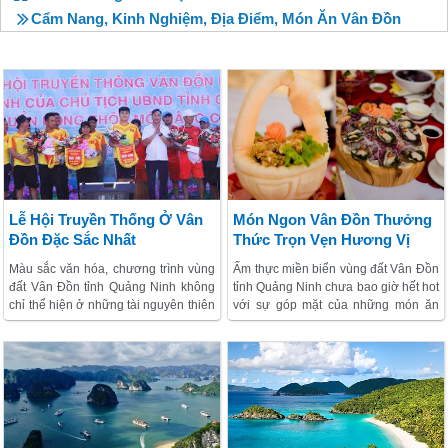
Cẩm Nang, Kinh Nghiệm, Địa Điểm, Món Ăn Vân Đồn
Lễ Hội Truyền Thống Ở Vân
Món Ngon Vân Đồn Thưởng
Đồn Đặc Sắc Nhất
Thức Trọn Vẹn Hương Vị
Biển
Màu sắc văn hóa, chương trình vùng
Ẩm thực miền biển vùng đất Vân Đồn
đất Vân Đồn tỉnh Quảng Ninh không
tỉnh Quảng Ninh chưa bao giờ hết hot
chỉ thể hiện ở những tài nguyên thiên
với sự góp mặt của những món ăn
nhiên biển đảo sẵn có mà còn được
thơm ngon bổ dưỡng. Hải sản biển
phát huy ở giá trị tinh thần sâu sắc
tươi rói cùng nhiều cách chế biến độc
tiêu biểu là lễ hội truyền thống ở Vân
lạ biến những món ăn bình dân trở
Đồn. Lễ hội truyền thống Vân Đồn
thành đặc sản thơm ngon khó cưỡng
được tổ chức vào trung tuần tháng 6
không đâu có được. Tham khảo
âm lịch hàng năm tại địa bàn làng
những món ngon Vân Đồn dưới đây
đảo Quan Lạn. Cùng VietSense
và lưu ngay vào danh sách những