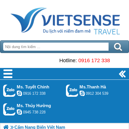
Hotline:
0916 172 338
Ms. Tuyết Chinh
Ms.Thanh Hà
0916 172 338
0912 304 539
Ms. Thúy Hường
0945 738 228
Cẩm Nang Biển Việt Nam