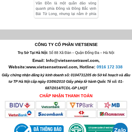
Vân Đồn là một quần đảo vòng
quanh phía Đông và Đông Bắc vịnh
Bái Tử Long, nhưng lại nằm ở phía
Đông và Đông Nam của tỉnh Quảng
Ninh. Nó gồm 600 hòn đảo lớn nhỏ.
Đảo lớn nhất Cái Bầu, diện tích
chiếm khoảng non nửa diện tích đất
đai của huyện, trước có tên là Kế
CÔNG TY CỔ PHẦN VIETSENSE
Bào, ở phía Tây Bắc huyện nằm kề
cận đất liền lục địa, cách đất liền bởi
Trụ Sở Tại Hà Nội:
Số 88 Xã Đàn – Quận Đống Đa – Hà Nội
lạch biển Cửa Ông và sông Voi Lớn.
Email: Info@vietsensetravel.com,
Trong địa phận xã Vạn Yên còn có
Website:www.vietsensetravel.com,
Hotline:
0916 172 338
đảo Chàng Ngo cũng tương đối lớn.
Huyện lỵ là thị trấn Cái Rồng, nằm
Giấy chứng nhận đăng ký kinh doanh số: 0104731205 do Sở kế hoạch và đầu
trên đảo Cái Bầu, cách thành phố Hạ
tư TP Hà Nội cấp ngày 03/06/2010 Giấy phép lữ hành Quốc Tế số: 01-
Long khoảng 50 km, cách Cửa Ông 7
km (theo đường tỉnh lộ 334 qua cầu
687/2014/TCDL-GP LHQT
Vân Đồn và bến phà Tài Xá). Tuyến
CHẤP NHẬN THANH TOÁN
đảo Vân Hải, nằm ở rìa phía Đông
Nam của huyện, gồm các đảo lớn
như: Trà Bàn, Cao Lô, Quan Lạn,
Đông Chén, Thẻ Vàng, Ngọc Vừng,
Cảnh Tước, … và một loạt các đảo
nhỏ khác, thành bức bình phong che
chắn ngoài khơi vịnh Bái Tử Long.