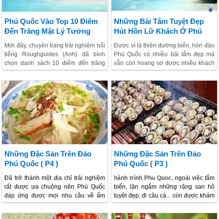
nước sạch vào ban ngày và bầu trời
trong xanh vào ban đêm. Những chia
sẻ hành trình Phú Quốc đầy đủ trong
Phú Quốc Vào Top 10 Điểm
Những Bài Tắm Tuyệt Đẹp
bài viết dưới đây của chúng tôi sẽ
Đến Trăng Mật Lý Tưởng
Hút Hồn Lữ Khách Ở Phú
cung cấp cho bạn có thêm nhiều
Của Thế Giới
Quốc
thông tin chi tiết hữu ích, hãy cùng
Mới đây, chuyên trang trải nghiệm nổi
Được ví là thiên đường biển, hòn đảo
theo dõi nhé!
tiếng Roughguides (Anh) đã bình
Phú Quốc có nhiều bãi tắm đẹp mà
chọn danh sách 10 điểm đến trăng
vẫn còn hoang sơ được nhiều khách
mật lý tưởng trên thế giới. Cùng với
thăm quan yêu mến.Biển xanh với bờ
Santorini (Hy Lạp), Venice (Italy),
cát trắng, chưa nhiều dấu tích của
Provence (Pháp)..., đảo Phú Quốc
thời hiện đại là một điểm khiến
trải
(Việt Nam) với vẻ đẹp hoang sơ đã
nghiệm Phú Quốc
trở thành từ khóa
vinh dự xếp thứ 8 trong danh sách do
hot hiện nay. Đến Phú Quốc tắm biển,
Roughguides lựa chọn.
bạn không thể bỏ qua những bãi biển
sau:
Những Đặc Sản Trên Đảo
Những Đặc Sản Trên Đảo
Phú Quốc ( P4 )
Phú Quốc ( P3 )
Đã trở thành một địa chỉ trải nghiệm
hành trình Phu Quoc
, ngoài việc tắm
rất được ưa chuộng nên Phú Quốc
biển, lặn ngắm những rặng san hô
đáp ứng được mọi nhu cầu về ẩm
tuyệt đẹp, đi câu cá... còn được khám
thực của Lữ khách trong và ngoài
phá những món ăn ngon miệng của
nước. Đảo Phú Quố
c
không thiếu
người dân trên đảo được chế biến từ