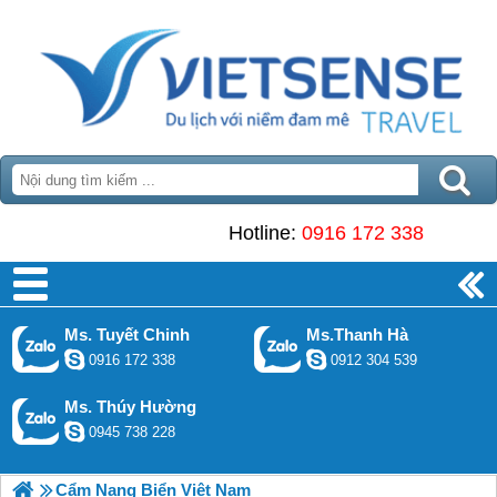
Hotline:
0916 172 338
Ms. Tuyết Chinh
Ms.Thanh Hà
0916 172 338
0912 304 539
Ms. Thúy Hường
0945 738 228
Cẩm Nang Biển Việt Nam