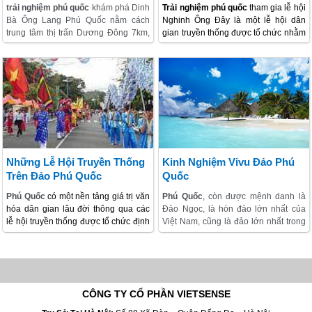
trải nghiệm phú quốc
khám phá Dinh
Trải nghiệm phú quốc
tham gia lễ hội
Bà Ông Lang Phú Quốc nằm cách
Nghinh Ông Ðây là một lễ hội dân
trung tâm thị trấn Dương Đông 7km,
gian truyền thống được tổ chức nhằm
từ mặt lộ đến Dinh Bà khoảng 1km.
tôn vinh “Ðức ngài Cá Ông”, còn gọi
Dinh Bà Ông Lang tọa lạc tại ấp Ông
là Nam Hải Tướng quân, thu hút
Lang – xã Cửa Dương – huyện
Phú
đông đảo người dân đến dự hội. Lễ
Quốc
Từ Dinh Bà nhìn ra xa sau
hội nghinh Ông là tục thờ cá “Ông”
hàng dương xanh là biển xanh ngắt,
phổ biến từ Quảng Bình trở vào Nam
bãi cát trắng mịn.
(gồm cả
Phú Quốc
), là một trong
những lễ hội lớn nhất của ngư dân.
Lễ hội Nghinh Ông là lễ hội cầu ngư:
cầu cho biển lặng, gió hoà, ngư dân
may mắn làm ăn phát đạt an khang
Những Lễ Hội Truyền Thống
Kinh Nghiệm Vivu Đảo Phú
Trên Đảo Phú Quốc
Quốc
Phú Quốc
có một nền tảng giá trị văn
Phú Quốc
, còn được mệnh danh là
hóa dân gian lâu đời thông qua các
Đảo Ngọc, là hòn đảo lớn nhất của
lễ hội truyền thống được tổ chức định
Việt Nam, cũng là đảo lớn nhất trong
kỳ với niềm tin tín ngưỡng tuyệt đối.
quần thể 22 đảo tại đây, nằm trong
Đây là một trong những vẻ đẹp đặc
vịnh Thái Lan. Đảo Phú Quốc cùng
sắc của đảo ngọc
Phú Quốc
. Trong
với các đảo khác tạo thành huyện
bài viết này, chúng tôi xin giới thiệu
đảo Phú Quốc
trực thuộc tỉnh Kiên
đến các bạn những lễ hội dân gian
Giang. hành trình Phú Quốc chủ yếu
CÔNG TY CỔ PHẦN VIETSENSE
truyền thống khi tham gia
Chương
dựa vào biển, với các bãi tắm đẹp,
trình phu quoc
.
ngoài ra bạn cũng có thể khám phá