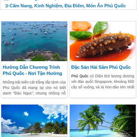
Cẩm Nang, Kinh Nghiệm, Địa Điểm, Món Ăn Phú Quốc
Hướng Dẫn Chương Trình
Đặc Sản Hải Sâm Phú Quốc
Phú Quốc - Nơi Tận Hưởng
Phú Quốc
có Diện tích tương đương
Trọn Vẹn Mùa Hè
với đảo quốc Singapore, khoảng 600
Những bãi biển cát trắng lấp lánh của
cây số vuông, và là hòn đảo lớn nhất
Phú Quốc đã mang lại cho nó biệt
trong các đảo của Việt Nam. Đây là
danh "Đảo Ngọc", nhưng những nỗ
nơi duy nhất tại Việt Nam bạn có thể
lực bảo tồn môi trường và di sản văn
thưởng thức mặt trời lặn trên đại
hóa của hòn đảo này xứng đáng
dương.
được chú ý nhiều như bãi cát đẹp
như tranh vẽ và lướt sóng. Quê
hương của nước mắm, hạt tiêu và
ngọc trai, Phú Quốc mang đến cuộc
sống sang trọng và địa phương, với