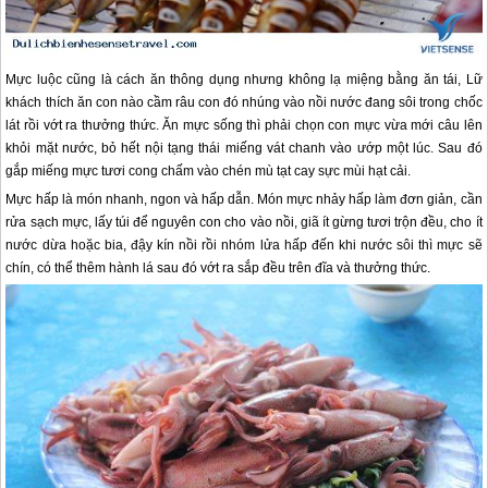
Mực luộc cũng là cách ăn thông dụng nhưng không lạ miệng bằng ăn tái, Lữ
khách thích ăn con nào cầm râu con đó nhúng vào nồi nước đang sôi trong chốc
lát rồi vớt ra thưởng thức. Ăn mực sống thì phải chọn con mực vừa mới câu lên
khỏi mặt nước, bỏ hết nội tạng thái miếng vát chanh vào ướp một lúc. Sau đó
gắp miếng mực tươi cong chấm vào chén mù tạt cay sực mùi hạt cải.
Mực hấp là món nhanh, ngon và hấp dẫn. Món mực nhảy hấp làm đơn giản, cần
rửa sạch mực, lấy túi để nguyên con cho vào nồi, giã ít gừng tươi trộn đều, cho ít
nước dừa hoặc bia, đậy kín nồi rồi nhóm lửa hấp đến khi nước sôi thì mực sẽ
chín, có thể thêm hành lá sau đó vớt ra sắp đều trên đĩa và thưởng thức.