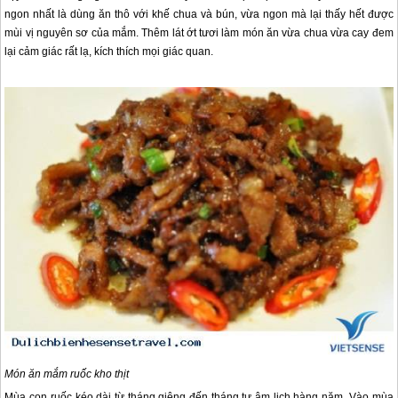
Mùa con ruốc kéo dài từ tháng giêng đến tháng tư âm lịch hàng năm. Vào mùa
ruốc ngư dân nhà nào nhà nấy tấp nập bận rộn huy động từ già trẻ, trai gái đi
kéo ruốc. Con ruốc mang về nhặt rửa sạch sẽ đem phơi khô làm mắm hoặc bán
cho các nhà máy đóng hộp xuất khẩu. Tuy “rất sẵn”, giá lại rẻ xong mắm ruốc lại
là món ăn yêu thích của rất nhiều người. Nếu là người lạ lần đầu tiếp xúc với thứ
mắm này chắc hẳn sẽ thấy khó chịu như những ai không ăn được mắm tôm mà
phải ngửi mùi thì với những người con vùng biển Nghệ An này thứ mùi đó lại
gắn bó, rất đỗi thân thương.
Những Món Ngón Khó Cưỡng Khi đi thăm quan Cát Bà (P3)
Những Món Ngón Khó Cưỡng Khi đi thăm quan Cát Bà (P1)
hành trình Cửa Lò: Những Món Ăn Ngon Khó Cưỡng (P3)
Những Món Ngón Khó Cưỡng Khi đi thăm quan Cát Bà (P2)
hành trình Cửa Lò: Những Món Ăn Ngon Khó Cưỡng (P2)