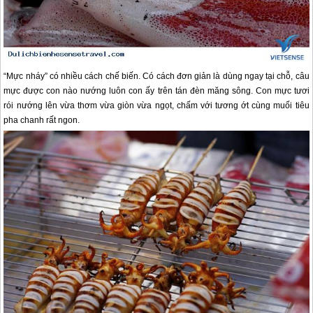
“Mực nháy” có nhiều cách chế biến. Có cách đơn giản là dùng ngay tại chỗ, câu
mực được con nào nướng luôn con ấy trên tán đèn măng sông. Con mực tươi
rói nướng lên vừa thơm vừa giòn vừa ngọt, chấm với tương ớt cùng muối tiêu
pha chanh rất ngon.