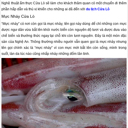
Nghệ thuật ẩm thực Cửa Lò sẽ làm cho khách thăm quan có một chuyến đi thêm
phần hấp dẫn và thú vị khiến cho những ai đã đến với
du
lịch Cửa Lò
Mực Nháy
Cửa Lò
“Mực nháy” có nơi còn gọi là mực nhảy, tên gọi này dùng để chỉ những con mực
được ngư dân vừa bắt lên khỏi nước biển còn nguyên độ tươi và được đưa vào
chế biến và thưởng thức ngay tại chỗ khi còn tươi nguyên. Đây là một món đặc
sản của Nghệ An. Thông thường nhiều người vẫn quen gọi là mực nhảy nhưng
tên gọi chính xác là “mực nháy” vì con mực mới bắt lên còn sống, mình trong
suốt, làn da lúc nào cũng nhấp nháy những đốm lân tinh.