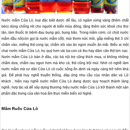
Nước mắm
Cửa Lò
, loại đặc biệt được để lâu, có ngâm vừng vàng (thêm chất
béo) dùng chống rét cho người đi biển mùa đông, tăng thêm sức khoẻ cho thợ
lặn, làm thuốc trị bệnh đau bụng gió, bụng bão. Trong mâm cơm, có chút nước
mắm đầu nõ(còn gọi là nước mắm cốt), mùi thơm nức mũi, gắp miếng thịt 3 chỉ
chấm vào, miếng thịt cong lại, chấm xôi vào ăn ngon muốn ăn mãi. Biếu ai một
chai nước mắm
Cửa Lò
, họ quý hơn vài ba con cá thu hay dăm cân thịt lợn nạc.
Nước mắm
Cửa Lò
bán ở đâu, các bà nội trợ cũng thích mua, vì không những
chấm dưa, chấm rau ngon hơn mà kho cá, thịt cũng trội mùi. Nhờ có nghề làm
nước mắm mà cư dân
Cửa Lò
có cuộc sống ổn định và ngày càng trở nêm khá
giả. Để phát huy nghề truyền thống, đáp ứng nhu cầu của nhân dân và Lữ
khách , hiện nay nghề nước mắm
Cửa Lò
đang được quy hoạch thành làng
nghề, hợp tác xã để xây dựng thương hiệu nước mắn
Cửa Lò
trở thành một sản
phẩm đặc trưng của văn hoá ẩm thực miền biển xứ Nghệ.
Mắm Ruốc Cửa Lò