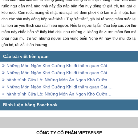
CÔNG TY CỔ PHẦN VIETSENSE
Trụ Sở Tại Hà Nội:
Số 88 Xã Đàn – Quận Đống Đa – Hà Nội
Email: Info@vietsensetravel.com,
Website:www.vietsensetravel.com,
Giấy chứng nhận đăng ký kinh doanh số: 0104731205 do Sở kế hoạch và đầu
tư TP Hà Nội cấp ngày 03/06/2010 Giấy phép lữ hành Quốc Tế số: 01-
687/2014/TCDL-GP LHQT
CHẤP NHẬN THANH TOÁN
© 2010 Vietsense Travel Group