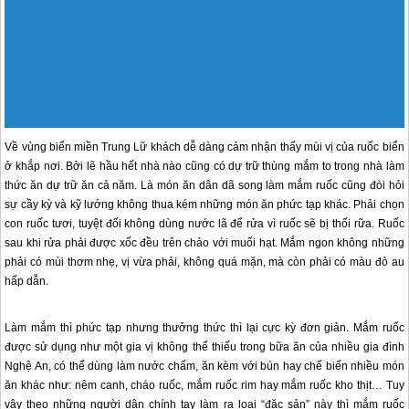
vậy theo những người dân chính tay làm ra loại “đặc sản” này thì mắm ruốc
ngon nhất là dùng ăn thô với khế chua và bún, vừa ngon mà lại thấy hết được
mùi vị nguyên sơ của mắm. Thêm lát ớt tươi làm món ăn vừa chua vừa cay đem
lại cảm giác rất lạ, kích thích mọi giác quan.
Món ăn mắm ruốc kho thịt