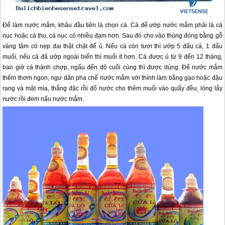
Để làm nước mắm, khâu đầu tiên là chọn cá. Cá để ướp nước mắm phải là cá
nục hoặc cá thu, cá nục có nhiều đạm hơn. Sau đó cho vào thùng đóng bằng gỗ
vàng tâm có nẹp đai thật chặt để ủ. Nếu cá còn tươi thì ướp 5 đấu cá, 1 đấu
muối, nếu cá đã ướp ngoài biển thì muối ít hơn. Cá được ủ từ 9 đến 12 tháng,
bao giờ cá thành chợp, ngấu đến độ cuối cùng thì được dùng. Để nước mắm
thêm thơm ngon, ngư dân pha chế nước mắm với thính làm bằng gạo hoặc đậu
rang và mật mía, thắng đặc rồi đổ nước cho thêm muối vào quấy đều, lóng lấy
nước rồi đem nấu nước mắm.