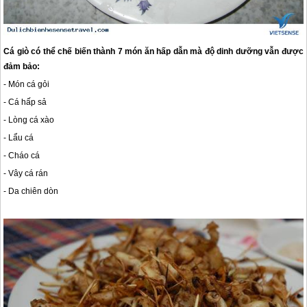
Cá giò có thể chế biến thành 7 món ăn hấp dẫn mà độ dinh dưỡng vẫn được
đảm bảo:
- Món cá gỏi
- Cá hấp sả
- Lòng cá xào
- Lẩu cá
- Cháo cá
- Vây cá rán
- Da chiên dòn