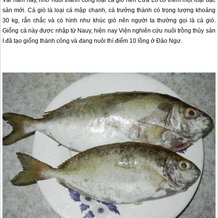
Vài năm nay, nhờ nuôi thành công loại cá giò nên
Cửa Lò
có thêm một loại đặc
sản mới. Cá giò là loại cá mập chanh, cá trưởng thành có trọng lượng khoảng
30 kg, rắn chắc và có hình như khúc giò nên người ta thường gọi là cá giò.
Giống cá này được nhập từ Nauy, hiện nay Viện nghiên cứu nuôi trồng thủy sản
I đã tạo giống thành công và đang nuôi thí điểm 10 lồng ở Đảo Ngư.