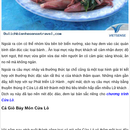
Ngoài ra còn có thể nhóm lửa bên bờ biển nướng, xào hay đem vào các quán
bình dân đúc các loại bánh... Ăn loại mực này thực khách sẽ cảm nhận được độ
tươi ngọt, thịt mực vừa giòn vừa dai nên người ăn có cảm giác sảng khoái, ăn
no nê mà không ngán.
Ngoài ra câu mực nhảy và thưởng thức tại chổ cũng là một loại hình giải trí kết
hợp với thưởng thức đặc sản rất thú vị của khách thăm quan. Những năm gần
đây, kết hợp với sự Phát triển Lữ Hành , nghỉ mát, dịch vụ câu mực nhảy bằng
thuyền thúng ở
Cửa Lò
đã trở thành một thú tiêu khiển hấp dẫn nhiều Lữ khách .
Dịch vụ này đã tạo nên nét độc đáo, đem lại bản sắc riêng cho
chương trình
Cửa Lò
.
Cá Giò Bảy Món Cửa Lò