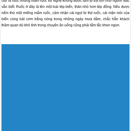
Gọi là ruốc nhưng mắm ruốc xứ Nghệ không được làm từ thịt lợn như người Bắc
vẫn biết. Ruốc ở đây là tên một loài tép biển, thân nhỏ hơn tép đồng. Nếu được
nếm thử một miếng mắm ruốc, cảm nhận cái ngọt từ thịt ruốc, cái mặn mòi của
biển cùng bát cơm trắng nóng trong những ngày mưa dầm, chắc hẳn khách
thăm quan dù khó tính trong chuyện ăn uống cũng phải tấm tắc khen ngon.
Về vùng biển miền Trung Lữ khách dễ dàng cảm nhận thấy mùi vị của ruốc biển
ở khắp nơi. Bởi lẽ hầu hết nhà nào cũng có dự trữ thùng mắm to trong nhà làm
thức ăn dự trữ ăn cả năm. Là món ăn dân dã song làm mắm ruốc cũng đòi hỏi
sự cầy kỳ và kỹ lướng không thua kém những món ăn phức tạp khác. Phải chọn
con ruốc tươi, tuyệt đối không dùng nước lã để rửa vì ruốc sẽ bị thối rữa. Ruốc
sau khi rửa phải được xốc đều trên chảo với muối hạt. Mắm ngon không những
phải có mùi thơm nhẹ, vị vừa phải, không quá mặn, mà còn phải có màu đỏ au
hấp dẫn.
Làm mắm thì phức tạp nhưng thưởng thức thì lại cực kỳ đơn giản. Mắm ruốc
được sử dụng như một gia vị không thể thiếu trong bữa ăn của nhiều gia đình
Nghệ An, có thể dùng làm nước chấm, ăn kèm với bún hay chế biến nhiều món
ăn khác như: nêm canh, cháo ruốc, mắm ruốc rim hay mắm ruốc kho thịt… Tuy