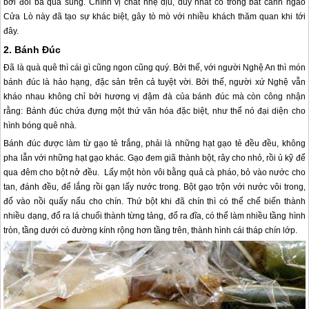
bởi đôi ba quả sung. Chính vị chát nhẹ dịu, duy nhất có trong bát canh ngao
Cửa Lò
này đã tạo sự khác biệt, gây tò mò với nhiều khách thăm quan khi tới
đây.
2. Bánh Đúc
Đã là quà quê thì cái gì cũng ngon cũng quý. Bởi thế, với người Nghệ An thì món
bánh đúc là hảo hạng, đặc sản trên cả tuyệt vời. Bởi thế, người xứ Nghệ vẫn
kháo nhau không chỉ bởi hương vị đậm đà của bánh đúc mà còn công nhận
rằng: Bánh đúc chứa đựng một thứ văn hóa đặc biệt, như thể nó đại diện cho
hình bóng quê nhà.
Bánh đúc được làm từ gạo tẻ trắng, phải là những hạt gạo tẻ đều đều, không
pha lẫn với những hạt gạo khác. Gạo đem giã thành bột, rây cho nhỏ, rồi ủ kỹ để
qua đêm cho bột nở đều. Lấy một hòn vôi bằng quả cà pháo, bỏ vào nước cho
tan, đánh đều, để lắng rồi gạn lấy nước trong. Bột gạo trộn với nước vôi trong,
đổ vào nồi quấy nấu cho chín. Thứ bột khi đã chín thì có thể chế biến thành
nhiều dạng, đổ ra lá chuối thành từng tảng, đổ ra đĩa, có thể làm nhiều tầng hình
tròn, tầng dưới có đường kính rộng hơn tầng trên, thành hình cái tháp chín lớp.