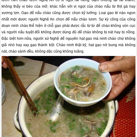
không thấy vị béo của mỡ, khác hẳn với vị ngọt của cháo nấu từ thịt gà hay
xương lợn. Gạo để nấu cháo cũng được chọn kỹ lưỡng. Loại gạo tẻ nào ngon
nhất mới được người Nghệ An chọn để nấu cháo lươn. Sự kỳ công của công
đoạn ninh cháo thể hiện ở chỗ gạo phải được rắc từ từ để cháo không vón cục
và người nấu tuyệt đối không được dùng đũ để cháo không bị nát hay bị nồng.
Đặc biệt hơn nữa, người xứ Nghệ để nguyên hạt gạo mà ninh cháo chứ không
giã nhỏ hay xay gạo thành bột. Cháo ninh thật kỹ, hạt gạo nở bung mà không
nát, cháo sánh đều, không đặc cũng không loãng.