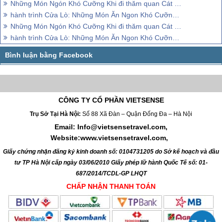
Những Món Ngón Khó Cưỡng Khi đi thăm quan Cát Bà (P1)
hành trình Cửa Lò: Những Món Ăn Ngon Khó Cưỡng (P3)
Những Món Ngón Khó Cưỡng Khi đi thăm quan Cát Bà (P2)
hành trình Cửa Lò: Những Món Ăn Ngon Khó Cưỡng (P1)
CÔNG TY CỔ PHẦN VIETSENSE
Trụ Sở Tại Hà Nội:
Số 88 Xã Đàn – Quận Đống Đa – Hà Nội
Email: Info@vietsensetravel.com,
Website:www.vietsensetravel.com,
Giấy chứng nhận đăng ký kinh doanh số: 0104731205 do Sở kế hoạch và đầu
tư TP Hà Nội cấp ngày 03/06/2010 Giấy phép lữ hành Quốc Tế số: 01-
687/2014/TCDL-GP LHQT
CHẤP NHẬN THANH TOÁN