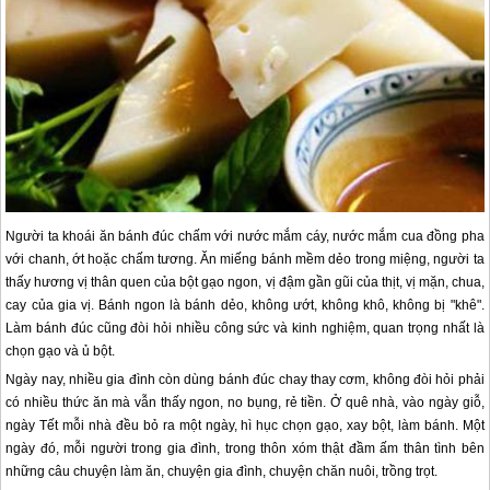
Người ta khoái ăn bánh đúc chấm với nước mắm cáy, nước mắm cua đồng pha
với chanh, ớt hoặc chấm tương. Ăn miếng bánh mềm dẻo trong miệng, người ta
thấy hương vị thân quen của bột gạo ngon, vị đậm gần gũi của thịt, vị mặn, chua,
cay của gia vị. Bánh ngon là bánh dẻo, không ướt, không khô, không bị "khê".
Làm bánh đúc cũng đòi hỏi nhiều công sức và kinh nghiệm, quan trọng nhất là
chọn gạo và ủ bột.
Ngày nay, nhiều gia đình còn dùng bánh đúc chay thay cơm, không đòi hỏi phải
có nhiều thức ăn mà vẫn thấy ngon, no bụng, rẻ tiền. Ở quê nhà, vào ngày giỗ,
ngày Tết mỗi nhà đều bỏ ra một ngày, hì hục chọn gạo, xay bột, làm bánh. Một
ngày đó, mỗi người trong gia đình, trong thôn xóm thật đầm ấm thân tình bên
những câu chuyện làm ăn, chuyện gia đình, chuyện chăn nuôi, trồng trọt.