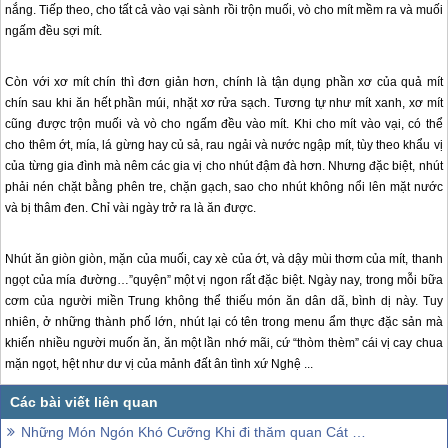
nắng. Tiếp theo, cho tất cả vào vại sành rồi trộn muối, vò cho mít mềm ra và muối
ngấm đều sợi mít.
Còn với xơ mít chín thì đơn giản hơn, chính là tận dụng phần xơ của quả mít
chín sau khi ăn hết phần múi, nhặt xơ rửa sạch. Tương tự như mít xanh, xơ mít
cũng được trộn muối và vò cho ngấm đều vào mít. Khi cho mít vào vại, có thể
cho thêm ớt, mía, lá gừng hay củ sả, rau ngải và nước ngập mít, tùy theo khẩu vị
của từng gia đình mà nêm các gia vị cho nhút đậm đà hơn. Nhưng đặc biệt, nhút
phải nén chặt bằng phên tre, chặn gạch, sao cho nhút không nổi lên mặt nước
và bị thâm đen. Chỉ vài ngày trở ra là ăn được.
Nhút ăn giòn giòn, mặn của muối, cay xè của ớt, và dậy mùi thơm của mít, thanh
ngọt của mía đường…”quyện” một vị ngon rất đặc biệt. Ngày nay, trong mỗi bữa
cơm của người miền Trung không thể thiếu món ăn dân dã, bình dị này. Tuy
nhiên, ở những thành phố lớn, nhút lại có tên trong menu ẩm thực đặc sản mà
khiến nhiều người muốn ăn, ăn một lần nhớ mãi, cứ “thòm thèm” cái vị cay chua
mặn ngọt, hệt như dư vị của mảnh đất ân tình xứ Nghệ ...
Những Món Ngón Khó Cưỡng Khi đi thăm quan Cát Bà (P3)