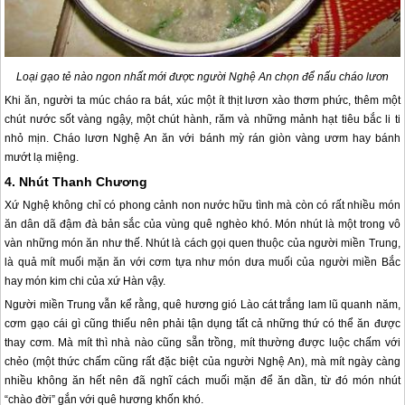
Loại gạo tẻ nào ngon nhất mới được người Nghệ An chọn để nấu cháo lươn
Khi ăn, người ta múc cháo ra bát, xúc một ít thịt lươn xào thơm phức, thêm một
chút nước sốt vàng ngậy, một chút hành, răm và những mảnh hạt tiêu bắc li ti
nhỏ mịn. Cháo lươn Nghệ An ăn với bánh mỳ rán giòn vàng ươm hay bánh
mướt lạ miệng.
4. Nhút Thanh Chương
Xứ Nghệ không chỉ có phong cảnh non nước hữu tình mà còn có rất nhiều món
ăn dân dã đậm đà bản sắc của vùng quê nghèo khó. Món nhút là một trong vô
vàn những món ăn như thế. Nhút là cách gọi quen thuộc của người miền Trung,
là quả mít muối mặn ăn với cơm tựa như món dưa muối của người miền Bắc
hay món kim chi của xứ Hàn vậy.
Người miền Trung vẫn kể rằng, quê hương gió Lào cát trắng lam lũ quanh năm,
cơm gạo cái gì cũng thiếu nên phải tận dụng tất cả những thứ có thể ăn được
thay cơm. Mà mít thì nhà nào cũng sẵn trồng, mít thường được luộc chấm với
chẻo (một thức chấm cũng rất đặc biệt của người Nghệ An), mà mít ngày càng
nhiều không ăn hết nên đã nghĩ cách muối mặn để ăn dần, từ đó món nhút
“chào đời” gắn với quê hương khốn khó.