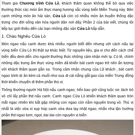
Tham gia
Chương trình Cửa Lò
, khách thăm quan không thể bỏ qua việc
thưởng thức các món ẩm thực mang hương sắc vùng biển Miền Trung này. Bên
cạnh những món ăn hải sản,
Cửa Lò
còn có nhiều món ăn truyền thống đặc
trưng cho đời sống văn hóa người dân nơi đây. Phần 2 của bài viết, chúng tôi
tiếp tục giới thiệu đến các bạn những đặc sản
Cửa Lò
hấp dẫn.
1. Cháo Nghêu
Cửa Lò
Món ngao nấu canh được khá nhiều người biết đến nhưng với cách nấu tại
vùng biển
Cửa Lò
thì thật sự khác biệt. Từ nguyên liệu, gia vị cho đến cách chế
biến đều đem đến cho người thưởng thức những cảm nhận mới lạ. Có lẽ, chính
những đặc trưng ẩm thực vùng miền đã khiến bát canh ngao trở nên ấn tượng
với khách thăm quan gần xa. Trong cảm nhận chung của Lữ khách , bát canh
ngao bình dị ăn kèm cà muối như xua đi cái nắng gắt gao của miền Trung đồng
thời khiến chuyến đi thêm phần thú vị.
Thông thường người Hà Nội nấu canh ngao, hến bao giờ cũng luộc sơ, tách bỏ
vỏ chỉ lấy phần thịt nấu canh. Canh ngao
Cửa Lò
khiến khách thăm quan tròn
mắt ngạc nhiên khi bắt gặp những con ngao còn nằm nguyên trong vỏ. Thú vị
nhất là việc vừa xì xụp húp canh vừa đưa tay nhặt ngao, nhẩn nha tận hưởng
phần thịt ngao tươi, ngọt, dai dai còn nguyên vị biển.