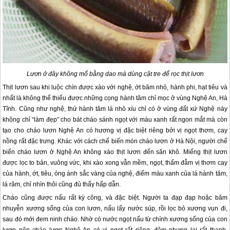
Lươn ở đây không mổ bằng dao mà dùng cật tre để rọc thịt lươn
Thịt lươn sau khi luộc chín được xào với nghệ, ớt băm nhỏ, hành phi, hạt tiêu và
nhất là không thể thiếu được những cọng hành tăm chỉ mọc ở vùng Nghệ An, Hà
Tĩnh. Cũng như nghệ, thứ hành tăm lá nhỏ xíu chỉ có ở vùng đất xứ Nghệ này
không chỉ “làm đẹp” cho bát cháo sánh ngọt với màu xanh rất ngon mắt mà còn
tạo cho cháo lươn Nghệ An có hương vị đặc biệt riêng bởi vị ngọt thơm, cay
nồng rất đặc trưng. Khác với cách chế biến món cháo lươn ở Hà Nội, người chế
biến cháo lươn ở Nghệ An không xào thịt lươn đến săn khô. Miếng thịt lươn
được lọc to bản, vuông vức, khi xào xong vẫn mềm, ngọt, thấm đẫm vị thơm cay
của hành, ớt, tiêu, óng ánh sắc vàng của nghệ, điểm màu xanh của lá hành tăm,
lá răm, chỉ nhìn thôi cũng đủ thấy hấp dẫn.
Cháo cũng được nấu rất kỳ công, và đặc biệt. Người ta đạp đạp hoặc băm
nhuyễn xương sống của con lươn, nấu lấy nước súp, rồi lọc bỏ xương vụn đi,
sau đó mới đem ninh cháo. Nhờ có nước ngọt nấu từ chính xương sống của con
lươn nên cháo lươn Nghệ An có vị ngọt rất riêng: đậm nhưng lại rất thanh,