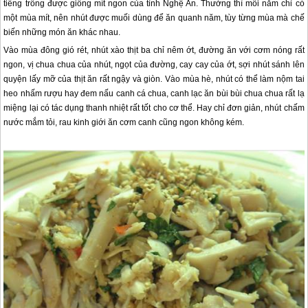
tiếng trồng được giống mít ngon của tỉnh Nghệ An. Thường thì mỗi năm chỉ có
một mùa mít, nên nhút được muối dùng để ăn quanh năm, tùy từng mùa mà chế
biến những món ăn khác nhau.
Vào mùa đông gió rét, nhút xào thịt ba chỉ nêm ớt, đường ăn với cơm nóng rất
ngon, vị chua chua của nhút, ngọt của đường, cay cay của ớt, sợi nhút sánh lên
quyện lấy mỡ của thịt ăn rất ngậy và giòn. Vào mùa hè, nhút có thể làm nộm tai
heo nhấm rượu hay đem nấu canh cá chua, canh lạc ăn bùi bùi chua chua rất lạ
miệng lại có tác dụng thanh nhiệt rất tốt cho cơ thể. Hay chỉ đơn giản, nhút chấm
nước mắm tỏi, rau kinh giới ăn cơm canh cũng ngon không kém.