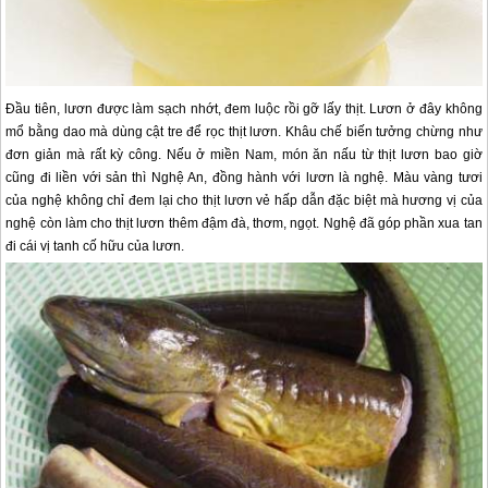
Đầu tiên, lươn được làm sạch nhớt, đem luộc rồi gỡ lấy thịt. Lươn ở đây không
mổ bằng dao mà dùng cật tre để rọc thịt lươn. Khâu chế biến tưởng chừng như
đơn giản mà rất kỳ công. Nếu ở miền Nam, món ăn nấu từ thịt lươn bao giờ
cũng đi liền với sản thì Nghệ An, đồng hành với lươn là nghệ. Màu vàng tươi
của nghệ không chỉ đem lại cho thịt lươn vẻ hấp dẫn đặc biệt mà hương vị của
nghệ còn làm cho thịt lươn thêm đậm đà, thơm, ngọt. Nghệ đã góp phần xua tan
đi cái vị tanh cố hữu của lươn.